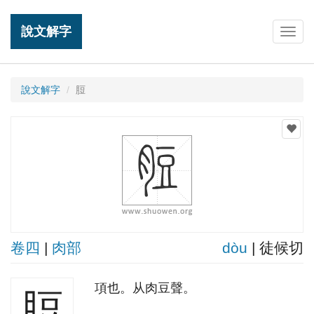
說文解字
Togg
navig
說文解字
脰
卷四
|
肉部
dòu
| 徒候切
項也。从肉豆聲。
脰