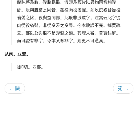
假肫膞爲腨、假胳爲骼、假頭爲脰皆以異物同音相假
借。股與膉當是同音。葢從肉役省聲。如坄疫豛皆從役
省聲之比。役與益同部。此股非股肱字。注當云此字從
肉從役省聲。非從殳矛之殳聲。今本脫誤不完。據賈疏
云。鄭以殳與股不是形聲之類。其理未審。賈實錯解。
而可證有非字。今本又奪非字。則更不可通矣。
从肉。豆聲。
徒𠊱切。四部。
← 鬭
篼 →