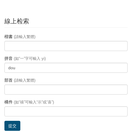
線上检索
楷書
(請輸入繁體)
拼音
(如“一”字可輸入 yi)
部首
(請輸入繁體)
構件
(如“禧”可輸入“示”或“喜”)
提交