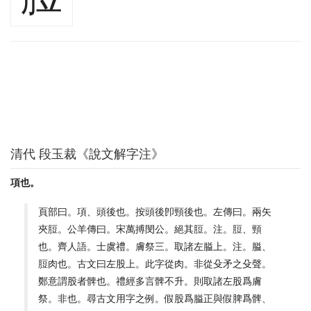
清代 段玉裁《說文解字注》
項也。
頁部曰。項、頭後也。按頭後卽頸後也。左傳曰。兩矢
夾脰。公羊傳曰。宋萬搏閔公。絕其脰。注。脰、頸
也。齊人語。士虞禮。膚祭三。取諸左膉上。注。膉、
脰肉也。古文曰左股上。此字從肉。非從殳矛之殳聲。
鄭意謂股者髀也。禮經多言髀不升。則取諸左股爲膚
祭。非也。尋古文用字之例。假股爲膉正與假脾爲髀、