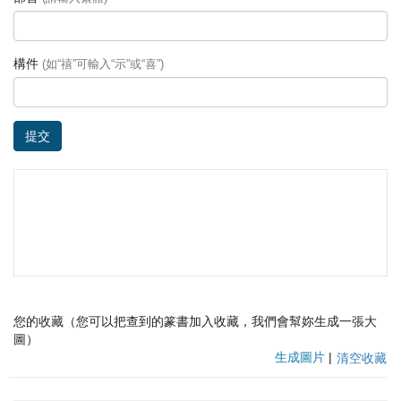
構件
(如“禧”可輸入“示”或“喜”)
提交
您的收藏（您可以把查到的篆書加入收藏，我們會幫妳生成一張大
圖）
生成圖片
|
清空收藏