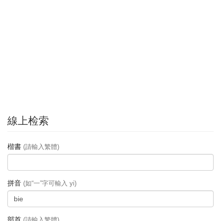
線上检索
楷書
(請輸入繁體)
拼音
(如“一”字可輸入 yi)
部首
(請輸入繁體)