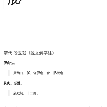
清代 段玉裁《說文解字注》
肥肉也。
廣韵曰。䏟、㚛肥也。㚛、肥狀也。
从肉。必聲。
蒲結切。十二部。