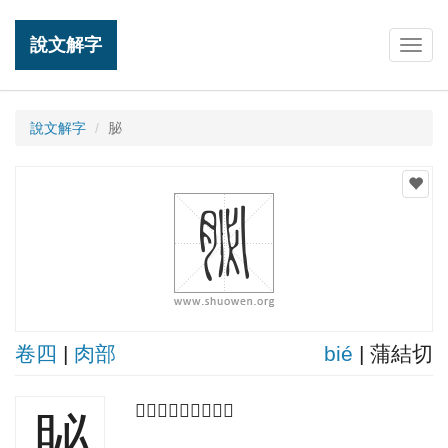
說文解字
Togg
navig
說文解字
䏟
卷四
|
肉部
bié
| 蒲結切
𦘺肉也。从肉必聲。
䏟