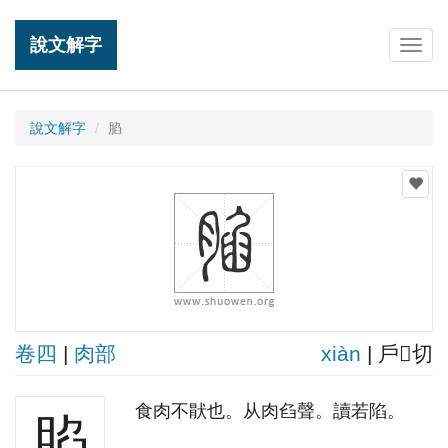
說文解字
Togg
navig
說文解字
䐄
卷四
|
肉部
xiàn
| 戶𤟟切
食肉不猒也。从肉臽聲。讀若陷。
䐄