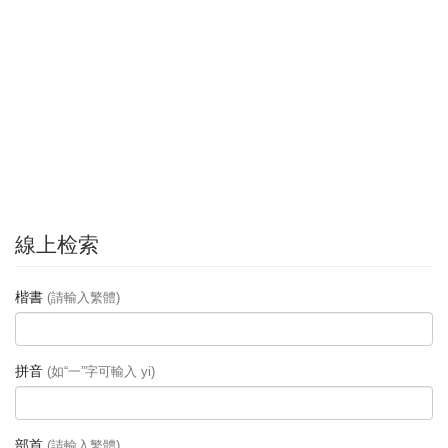
線上检索
楷書
(請輸入繁體)
拼音
(如“一”字可輸入 yi)
部首
(請輸入繁體)