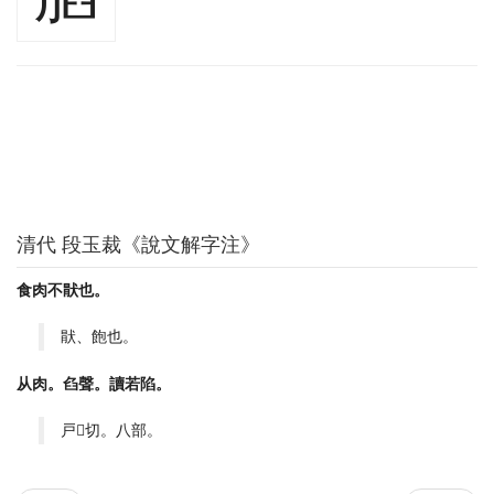
清代 段玉裁《說文解字注》
食肉不猒也。
猒、飽也。
从肉。臽聲。讀若陷。
戸𤟟切。八部。