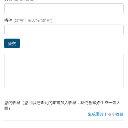
構件
(如“禧”可輸入“示”或“喜”)
提交
您的收藏（您可以把查到的篆書加入收藏，我們會幫妳生成一張大
圖）
生成圖片
|
清空收藏