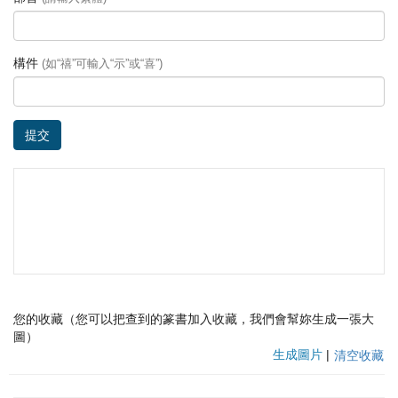
構件
(如“禧”可輸入“示”或“喜”)
提交
您的收藏（您可以把查到的篆書加入收藏，我們會幫妳生成一張大
圖）
生成圖片
|
清空收藏