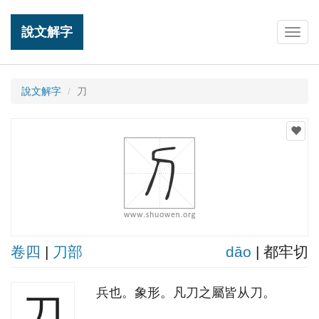
說文解字
Togg
navig
說文解字
刀
卷四
|
刀部
dāo
| 都牢切
兵也。象形。凡刀之屬皆从刀。
刀