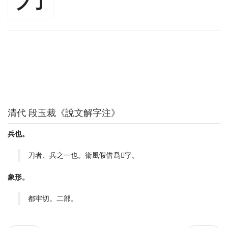
清代 段玉裁《說文解字注》
兵也。
刀者、兵之一也。衞風假借爲𦩍字。
象形。
都牢切。二部。