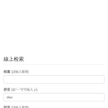
線上检索
楷書
(請輸入繁體)
拼音
(如“一”字可輸入 yi)
部首
(請輸入繁體)