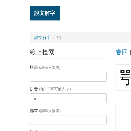
說文解字
說文解字
㓵
線上检索
卷四
楷書
(請輸入繁體)
拼音
(如“一”字可輸入 yi)
部首
(請輸入繁體)