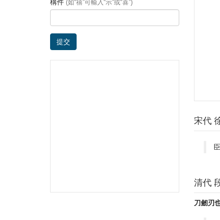
構件
(如“禧”可輸入“示”或“喜”)
提交
宋代 
清代 
刀劒刃