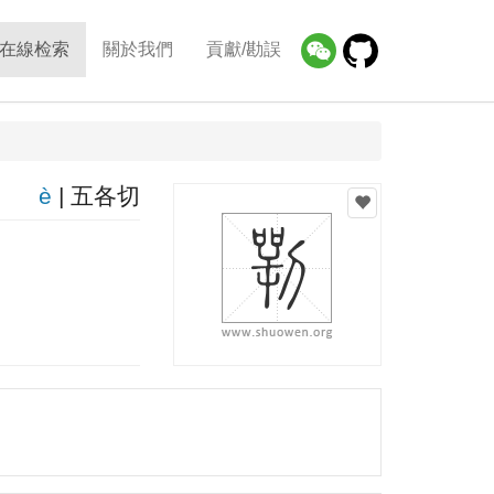
在線检索
關於我們
貢獻/勘誤
è
| 五各切