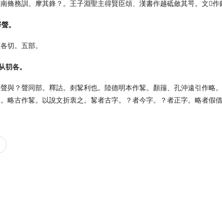
南脩務訓。摩其鋒？。王子淵聖主得賢臣頌、漢書作越砥斂其咢。文𨕖作
㖾聲。
五各切。五部。
。从㓞各。
各聲與？聲同部。釋詁。剡㗉利也。陸德明本作㗉。顏籒、孔沖遠引作略
云。略古作㗉。以說文折衷之。㗉者古字。？者今字。？者正字。略者假