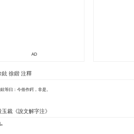
AD
徐鉉 徐鍇 注釋
臣鉉等曰：今俗作鍔，非是。
段玉裁《說文解字注》
也。