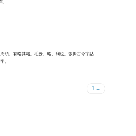
鍔。
。周頌。有略其耜。毛云。略、利也。張揖古今字詁
借字。
𩚬 →