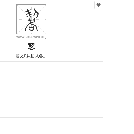
㗉
籒文𠟎从㓞从各。