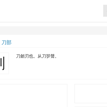
|
刀部
刀劒刃也。从刀㖾聲。
㓵