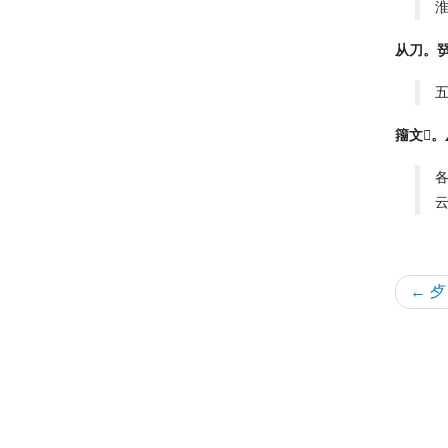
淮
从刀。
籒文𠟎
← 歺