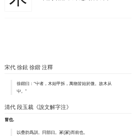
宋代 徐鉉 徐鍇 注釋
徐鍇曰：“屮者，木始甲拆，萬物皆始於微。故木从
屮。”
清代 段玉裁《說文解字注》
冒也.
以疊韵爲訓。冃部曰。冢{冡}而前也。