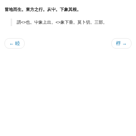
冒地而生。東方之行。从屮。下象其根。
謂<>也。屮象上出。<>象下垂。莫卜切。三部。
← 睦
桴 →