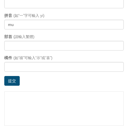
拼音
(如“一”字可輸入 yi)
部首
(請輸入繁體)
構件
(如“禧”可輸入“示”或“喜”)
提交