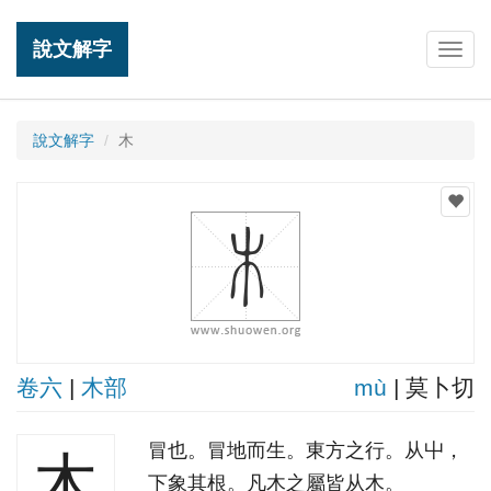
說文解字
Togg
navig
說文解字
木
卷六
|
木部
mù
| 莫卜切
冒也。冒地而生。東方之行。从屮，
木
下象其根。凡木之屬皆从木。