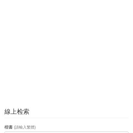
線上检索
楷書
(請輸入繁體)