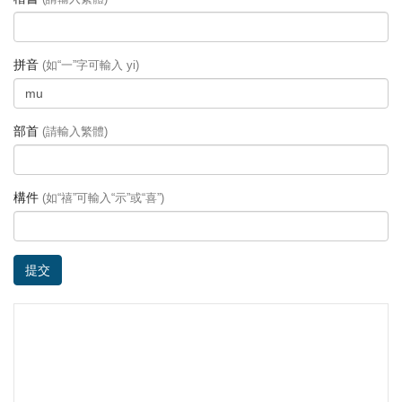
拼音
(如“一”字可輸入 yi)
部首
(請輸入繁體)
構件
(如“禧”可輸入“示”或“喜”)
提交