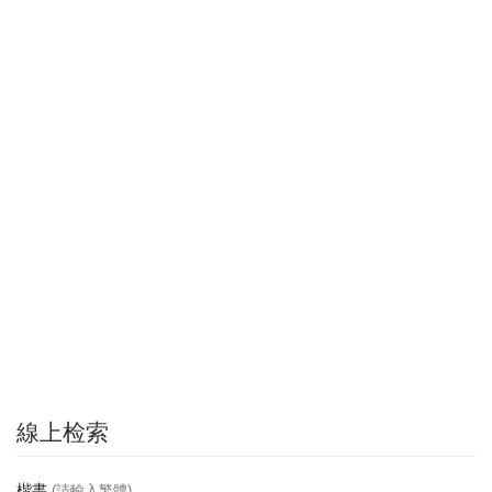
線上检索
楷書
(請輸入繁體)