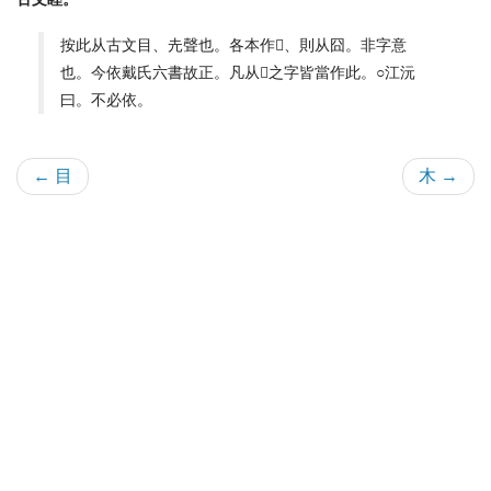
按此从古文目、圥聲也。各本作𡍬、則从囧。非字意
也。今依戴氏六書故正。凡从𡐑之字皆當作此。○江沅
曰。不必依。
← 目
木 →