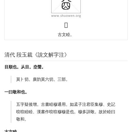
𡍬
古文睦。
清代 段玉裁《說文解字注》
目順也。从目。坴聲。
莫⺊切。廣韵莫六切。三部。
一曰敬和也。
五字疑後增。古書睦穆通用。如孟子注君臣集穆、史記
旼旼睦睦、漢書作旼旼穆穆是也。穆多訓敬。故於睦曰
敬和。
古文睦。