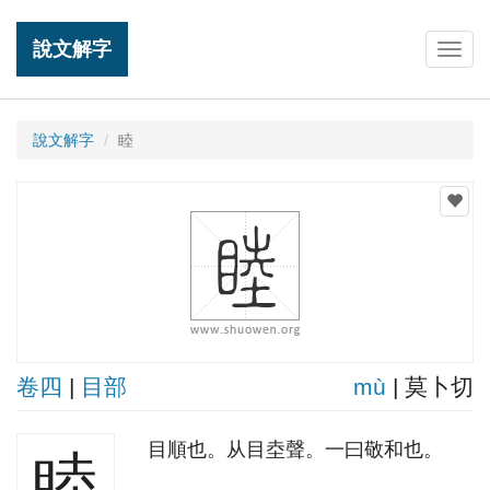
說文解字
Togg
navig
說文解字
睦
卷四
|
目部
mù
| 莫卜切
目順也。从目坴聲。一曰敬和也。
睦