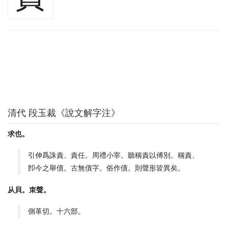
清代 段玉裁《說文解字注》
求也。
引伸爲誅責、責任。周禮小宰。聽稱責以傅別。稱責、
卽今之舉債。古無債字。俗作債。則聲形皆異矣。
从貝。朿聲。
側革切。十六部。