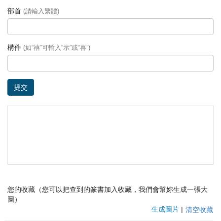
部首
(請輸入繁體)
構件
(如“禧”可輸入“示”或“喜”)
提交
您的收藏（您可以把查到的篆書加入收藏，我們會幫妳生成一張大
圖）
生成圖片
|
清空收藏