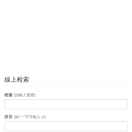
線上检索
楷書
(請輸入繁體)
拼音
(如“一”字可輸入 yi)