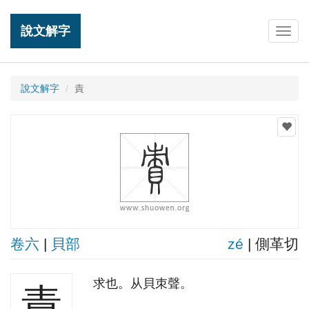
說文解字
Togg
navig
說文解字
責
卷六
|
貝部
zé
| 側革切
求也。从貝朿聲。
責