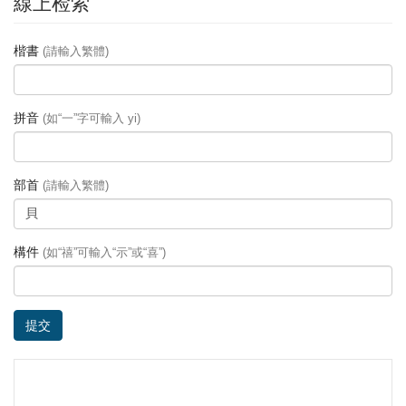
線上检索
楷書
(請輸入繁體)
拼音
(如“一”字可輸入 yi)
部首
(請輸入繁體)
構件
(如“禧”可輸入“示”或“喜”)
提交