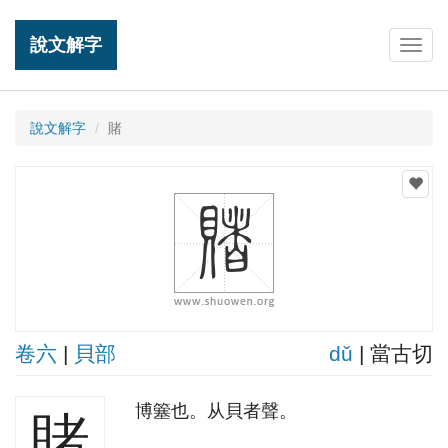
說文解字
Togg
navig
說文解字
賭
卷六
|
貝部
dǔ
| 當古切
博簺也。从貝者聲。
賭