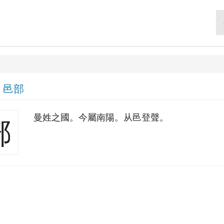
|
邑部
曼姓之國。今屬南陽。从邑登聲。
鄧