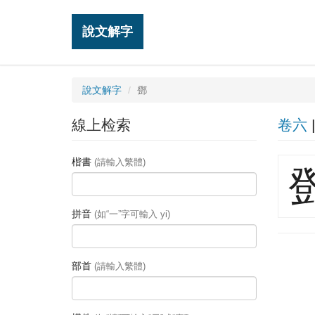
說文解字
說文解字
鄧
線上检索
卷六
楷書
(請輸入繁體)
拼音
(如“一”字可輸入 yi)
部首
(請輸入繁體)