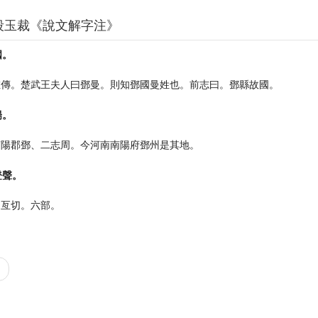
段玉裁《說文解字注》
國。
左傳。楚武王夫人曰鄧曼。則知鄧國曼姓也。前志曰。鄧縣故國。
陽。
南陽郡鄧、二志周。今河南南陽府鄧州是其地。
登聲。
徒亙切。六部。