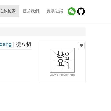
在線检索
關於我們
貢獻/勘誤
dènɡ
| 徒亙切