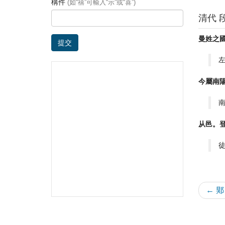
構件
(如“禧”可輸入“示”或“喜”)
清代 
曼姓之
提交
今屬南
从邑。
← 郹