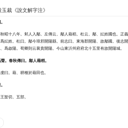
段玉裁《說文解字注》
國。
春秋昭十八年。邾人入鄅。左傳云。鄅人藉稻。杜云。鄅、妘姓國也。正
言爲妘姓。杜曰。鄅今琅邪開陽縣。前志曰。東海郡開陽、故鄅國。後志
地、爲啟陽。荀卿則云襄賁開陽。今山東沂州府府北十五里有故開陽城。
禹聲。春秋傳曰。鄅人藉稻。
服虔曰。藉、耕種於藉田也。
榘。
今王榘切。五部。