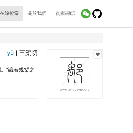
在線检索
關於我們
貢獻/勘誤
yǔ
| 王榘切
。”讀若規榘之