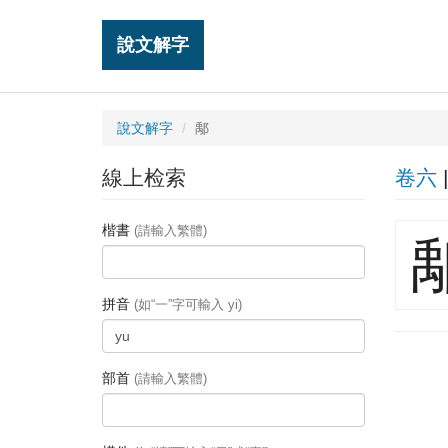
說文解字
說文解字
鄅
線上检索
卷六
楷書
(請輸入繁體)
拼音
(如“一”字可輸入 yi)
部首
(請輸入繁體)