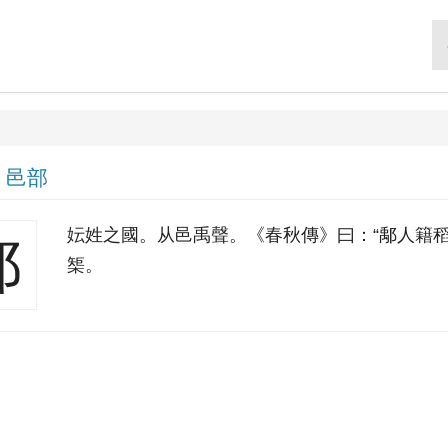
|
邑部
妘姓之國。从邑禹聲。《春秋傳》曰：“鄅人籍稻
鄅
榘。