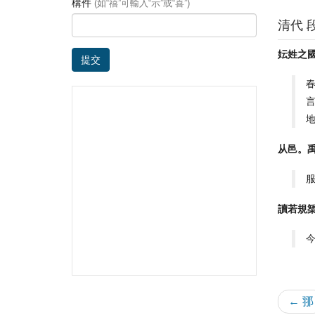
構件
(如“禧”可輸入“示”或“喜”)
清代 
妘姓之
提交
从邑。
讀若規
← 䣁