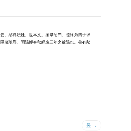
義云。鄅爲妘姓。世本文。按韋昭曰。陸終弟四子求
開陽屬琅邪。開陽卽春秋經哀三年之啟陽也。魯有鄅
昱 →