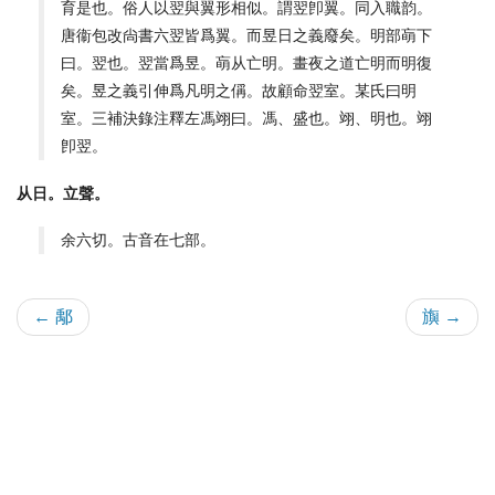
育是也。俗人以翌與翼形相似。謂翌卽翼。同入職韵。
唐衞包改尙書六翌皆爲翼。而昱日之義廢矣。明部朚下
曰。翌也。翌當爲昱。朚从亡明。畫夜之道亡明而明復
矣。昱之義引伸爲凡明之偁。故顧命翌室。某氏曰明
室。三補決錄注釋左馮翊曰。馮、盛也。翊、明也。翊
卽翌。
从日。立聲。
余六切。古音在七部。
← 鄅
旟 →