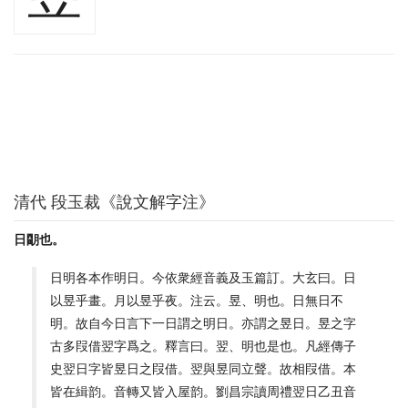
清代 段玉裁《說文解字注》
日朙也。
日明各本作明日。今依衆經音義及玉篇訂。大玄曰。日
以昱乎畫。月以昱乎夜。注云。昱、明也。日無日不
明。故自今日言下一日謂之明日。亦謂之昱日。昱之字
古多叚借翌字爲之。釋言曰。翌、明也是也。凡經傳子
史翌日字皆昱日之叚借。翌與昱同立聲。故相叚借。本
皆在緝韵。音轉又皆入屋韵。劉昌宗讀周禮翌日乙丑音