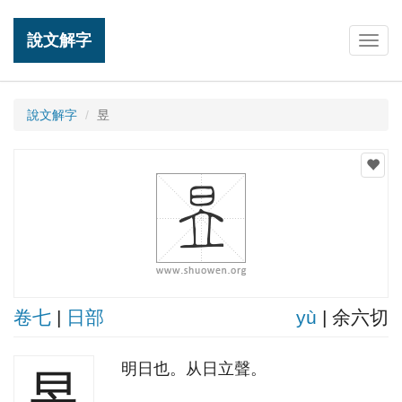
說文解字
Togg
navig
說文解字
昱
卷七
|
日部
yù
| 余六切
明日也。从日立聲。
昱