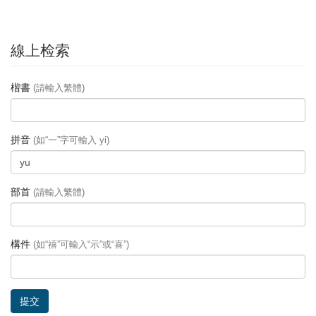
線上检索
楷書
(請輸入繁體)
拼音
(如“一”字可輸入 yi)
部首
(請輸入繁體)
構件
(如“禧”可輸入“示”或“喜”)
提交