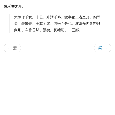
象禾黍之形。
大徐作禾實。非是。米謂禾黍。故字象二者之形。四㸃
者、聚米也。十其閒者、四米之分也。篆當作四圜㸃以
象形。今作長㸃。誤矣。莫禮切。十五部。
← 無
粱 →