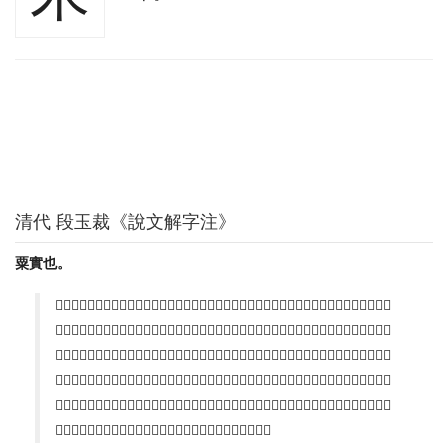
清代 段玉裁《說文解字注》
粟實也。
𠧪部曰。粟、嘉穀實也。嘉穀者、禾黍也。實當作人。粟舉連秠者言之。米則秠中之人。如果實
之有人也。果人之字古書皆作人。金刻本艸尙無作仁者。至明刻乃盡改爲仁。鄭注冢宰職。九穀
不言粟。注倉人掌粟入之藏云。九穀盡藏焉。以粟爲主。粟正謂禾黍也。禾者、民食之大同。黍
者、食之所貴。故皆曰嘉穀。其去秠存人曰米。因以爲凡穀人之名。是故禾黍曰米。稻稷麥苽亦
曰米。舍人注所謂六米也。六米卽膳夫、食醫之食用六穀也。賓客之車米、筥米。喪紀之飯米。
不外黍粱稻稷四者。凡穀必中有人而後謂之秀。故秀从禾人。