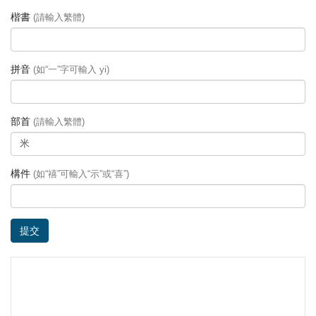
楷書
(請輸入繁體)
拼音
(如“一”字可輸入 yi)
部首
(請輸入繁體)
構件
(如“禧”可輸入“示”或“喜”)
提交