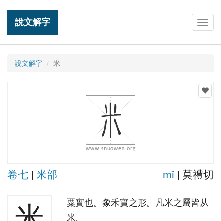
說文解字
Togg
navig
說文解字
米
卷七
|
米部
mǐ
| 莫禮切
粟實也。象禾實之形。凡米之屬皆从
米
米。