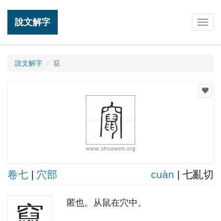
說文解字
Togg
navig
說文解字
竄
卷七
|
穴部
cuàn
| 七亂切
匿也。从鼠在穴中。
竄