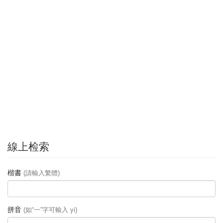
線上检索
楷書
(請輸入繁體)
拼音
(如“一”字可輸入 yi)