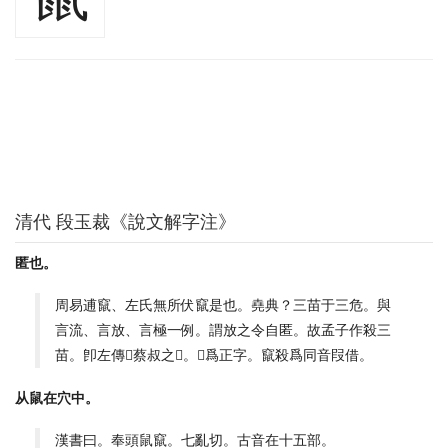
清代 段玉裁《說文解字注》
匿也。
周易逋竄、左氏無所伏竄是也。堯典？三苗于三危。與
言流、言放、言極一例。謂放之令自匿。故孟子作殺三
苗。卽左傳𥻦蔡叔之𥻦。𥻦爲正字。竄殺爲同音叚借。
从鼠在穴中。
漢書曰。奉頭鼠竄。七亂切。古音在十五部。