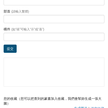
部首
(請輸入繁體)
構件
(如“禧”可輸入“示”或“喜”)
提交
您的收藏（您可以把查到的篆書加入收藏，我們會幫妳生成一張大
圖）