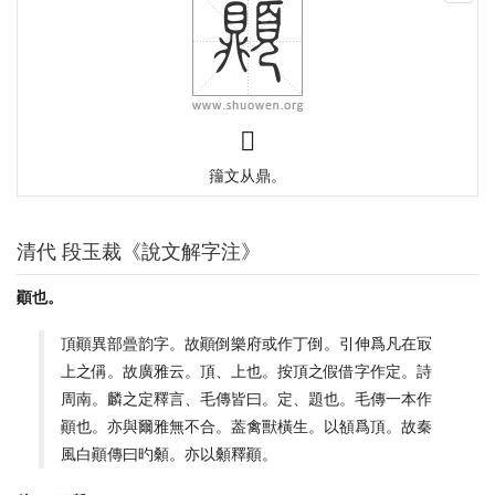
𩕢
籒文从鼎。
清代 段玉裁《說文解字注》
顚也。
頂顚異部曡韵字。故顚倒樂府或作丁倒。引伸爲凡在冣
上之偁。故廣雅云。頂、上也。按頂之假借字作定。詩
周南。麟之定釋言、毛傳皆曰。定、題也。毛傳一本作
顚也。亦與爾雅無不合。葢禽獸橫生。以頟爲頂。故秦
風白顚傳曰旳顙。亦以顙釋顚。