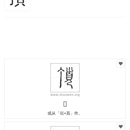
𩒆
或从「巛+頁」作。