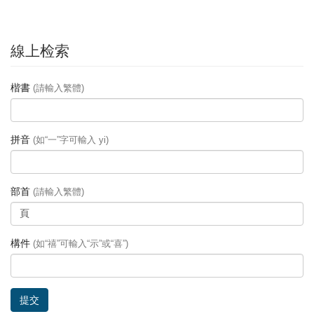
線上检索
楷書
(請輸入繁體)
拼音
(如“一”字可輸入 yi)
部首
(請輸入繁體)
構件
(如“禧”可輸入“示”或“喜”)
提交