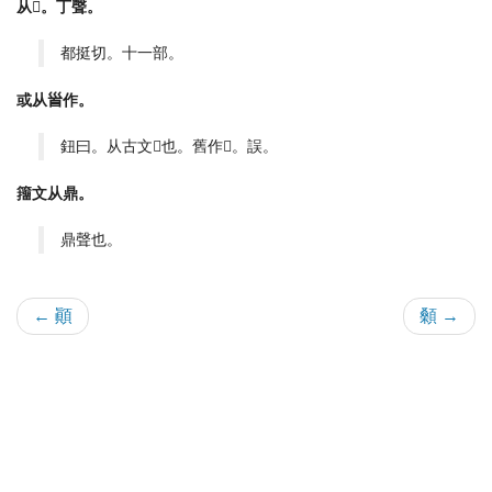
从𩑋。丁聲。
都挺切。十一部。
或从𩠐作。
鈕曰。从古文𦣻也。舊作𩒆。誤。
籒文从鼎。
鼎聲也。
← 顚
顙 →