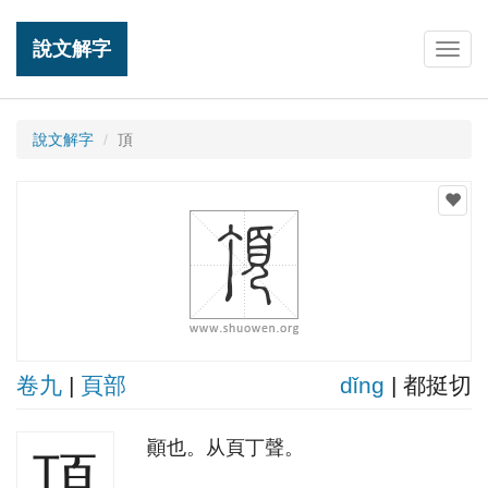
說文解字
Togg
navig
說文解字
頂
卷九
|
頁部
dǐnɡ
| 都挺切
顚也。从頁丁聲。
頂