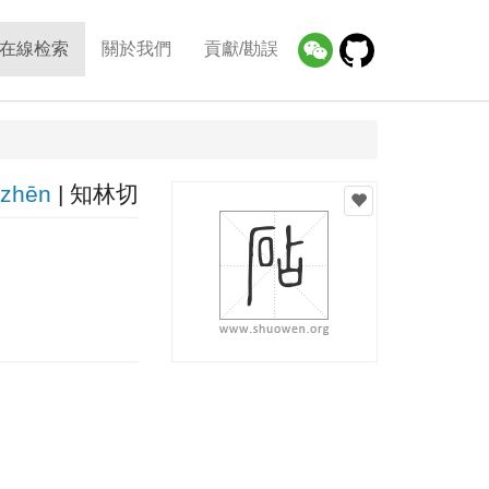
在線检索
關於我們
貢獻/勘誤
zhēn
| 知林切