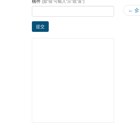
構件
(如“禧”可輸入“示”或“喜”)
← 㐱
提交