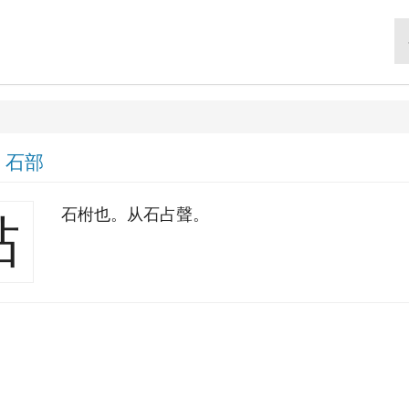
|
石部
石柎也。从石占聲。
砧