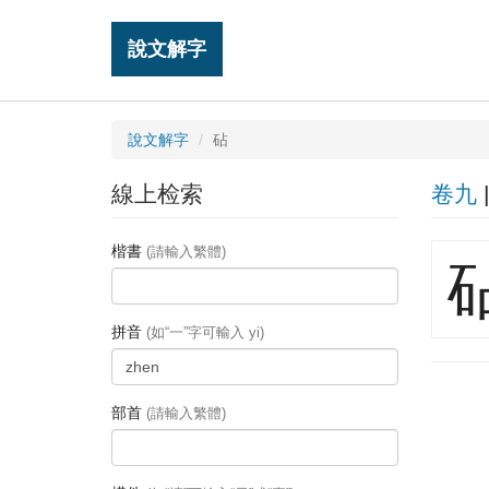
說文解字
說文解字
砧
線上检索
卷九
楷書
(請輸入繁體)
拼音
(如“一”字可輸入 yi)
部首
(請輸入繁體)