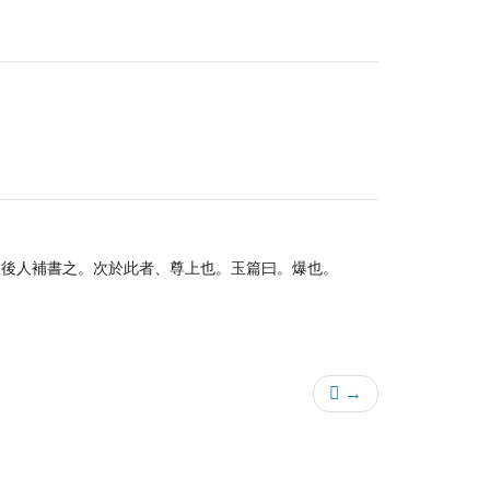
。後人補書之。次於此者、尊上也。玉篇曰。爆也。
𤈦 →