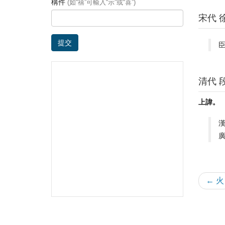
構件
(如“禧”可輸入“示”或“喜”)
宋代 
提交
臣
清代 
上諱。
← 火