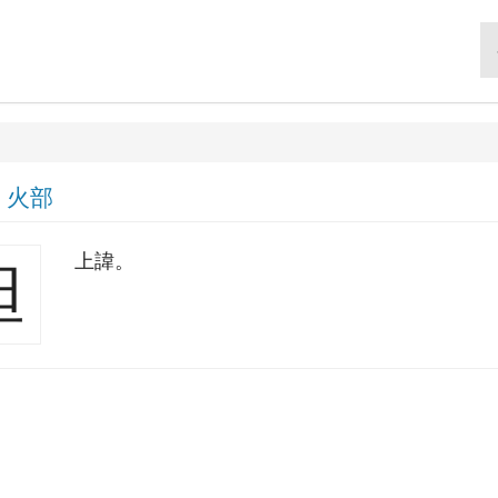
|
火部
上諱。
炟