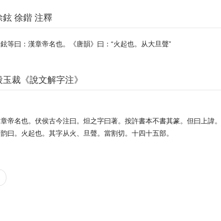
徐鉉 徐鍇 注釋
鉉等曰：漢章帝名也。《唐韻》曰：“火起也。从大旦聲”
段玉裁《說文解字注》
漢章帝名也。伏侯古今注曰。炟之字曰著。按許書本不書其篆。但曰上諱
廣韵曰。火起也。其字从火、旦聲。當割切。十四十五部。