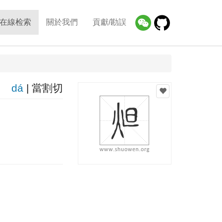
在線检索
關於我們
貢獻/勘誤
dá
| 當割切