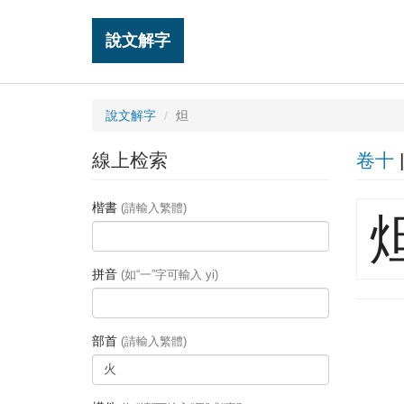
說文解字
說文解字
炟
線上检索
卷十
楷書
(請輸入繁體)
拼音
(如“一”字可輸入 yi)
部首
(請輸入繁體)