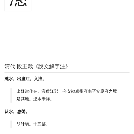
清代 段玉裁《說文解字注》
潓水。出盧江。入淮。
出疑當作在。漢盧江郡、今安徽盧州府南至安慶府之境
是其地。潓水未詳。
从水。惠聲。
胡計切。十五部。