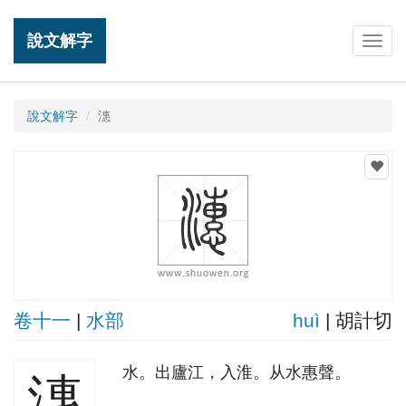
說文解字
Togg
navig
說文解字
潓
卷十一
|
水部
huì
| 胡計切
水。出廬江，入淮。从水惠聲。
潓