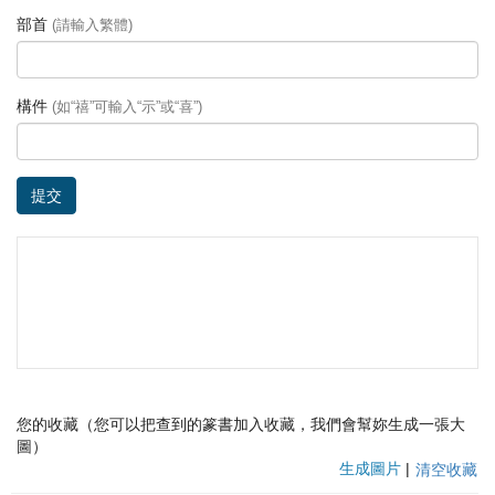
部首
(請輸入繁體)
構件
(如“禧”可輸入“示”或“喜”)
提交
您的收藏（您可以把查到的篆書加入收藏，我們會幫妳生成一張大
圖）
生成圖片
|
清空收藏