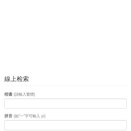
線上检索
楷書
(請輸入繁體)
拼音
(如“一”字可輸入 yi)