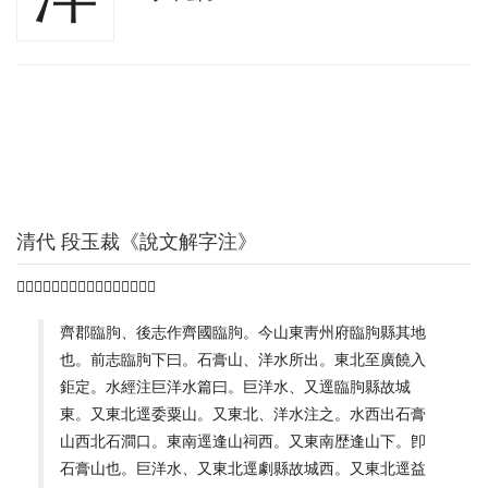
清代 段玉裁《說文解字注》
𣴱水。出齊臨胊高山。東北入鉅定。
齊郡臨胊、後志作齊國臨胊。今山東靑州府臨胊縣其地
也。前志臨胊下曰。石膏山、洋水所出。東北至廣饒入
鉅定。水經注巨洋水篇曰。巨洋水、又逕臨胊縣故城
東。又東北逕委粟山。又東北、洋水注之。水西出石膏
山西北石澗口。東南逕逢山祠西。又東南歴逢山下。卽
石膏山也。巨洋水、又東北逕劇縣故城西。又東北逕益