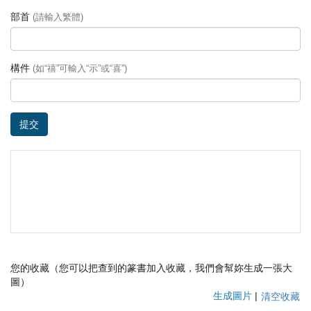
部首
(請輸入繁體)
構件
(如“禧”可輸入“示”或“喜”)
提交
您的收藏（您可以把查到的篆書加入收藏，我們會幫妳生成一張大
圖）
生成圖片
|
清空收藏