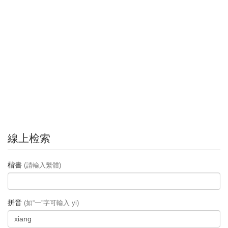
線上检索
楷書
(請輸入繁體)
拼音
(如“一”字可輸入 yi)