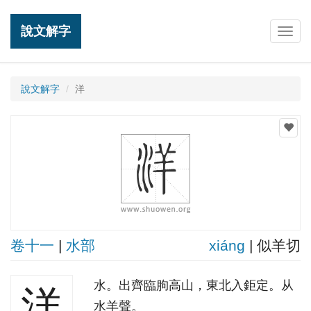
說文解字
Togg
navig
說文解字
洋
卷十一
|
水部
xiánɡ
| 似羊切
水。出齊臨朐高山，東北入鉅定。从
洋
水羊聲。