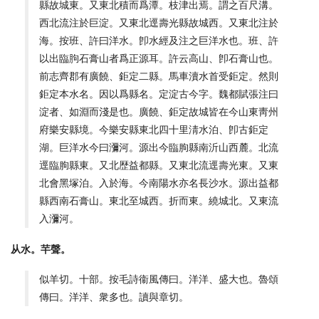
縣故城東。又東北積而爲潭。枝津出焉。謂之百尺溝。
西北流注於巨淀。又東北逕壽光縣故城西。又東北注於
海。按班、許曰洋水。卽水經及注之巨洋水也。班、許
以出臨胊石膏山者爲正源耳。許云高山、卽石膏山也。
前志齊郡有廣饒、鉅定二縣。馬車瀆水首受鉅定。然則
鉅定本水名。因以爲縣名。定淀古今字。魏都賦張注曰
淀者、如淵而淺是也。廣饒、鉅定故城皆在今山東靑州
府樂安縣境。今樂安縣東北四十里淸水泊、卽古鉅定
湖。巨洋水今曰瀰河。源出今臨朐縣南沂山西麓。北流
逕臨朐縣東。又北歴益都縣。又東北流逕壽光東。又東
北會黑塚泊。入於海。今南陽水亦名長沙水。源出益都
縣西南石膏山。東北至城西。折而東。繞城北。又東流
入瀰河。
从水。芉聲。
似羊切。十部。按毛詩衞風傳曰。洋洋、盛大也。魯頌
傳曰。洋洋、衆多也。讀與章切。