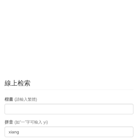
線上检索
楷書
(請輸入繁體)
拼音
(如“一”字可輸入 yi)