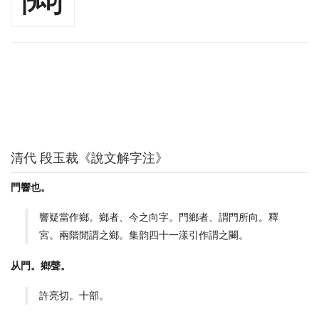
清代 段玉裁《說文解字注》
門響也。
響疑當作鄉。鄉者、今之向字。門鄉者、謂門所向。釋
宮。兩階閒謂之鄉。集韵四十一漾引作謂之䦳。
从門。鄉聲。
許亮切。十部。