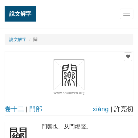
說文解字
Togg
navig
說文解字
䦳
卷十二
|
門部
xiànɡ
| 許亮切
門響也。从門郷聲。
䦳