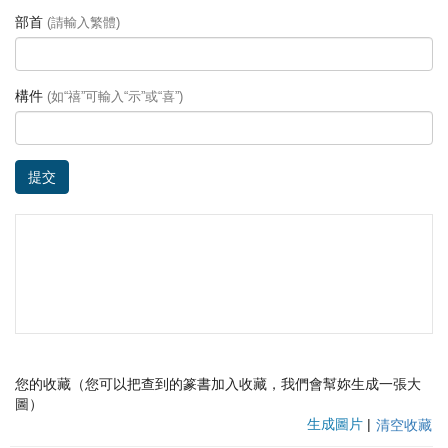
部首
(請輸入繁體)
構件
(如“禧”可輸入“示”或“喜”)
提交
您的收藏（您可以把查到的篆書加入收藏，我們會幫妳生成一張大
圖）
生成圖片
|
清空收藏