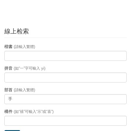
線上检索
楷書
(請輸入繁體)
拼音
(如“一”字可輸入 yi)
部首
(請輸入繁體)
構件
(如“禧”可輸入“示”或“喜”)