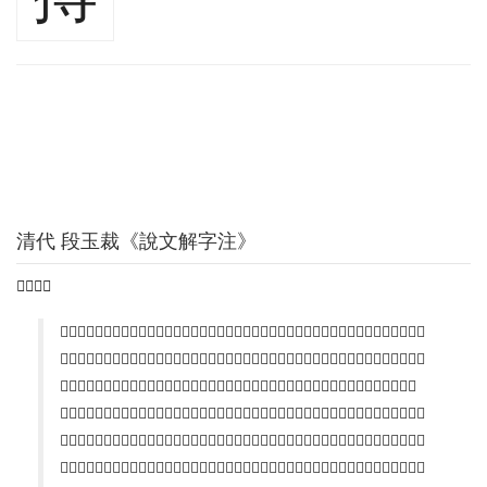
清代 段玉裁《說文解字注》
𡩡持也。
𡩡各本作索。今正。入室𢯱曰𡩡。𡩡持、謂摸索而持之。周禮環人。搏諜賊。釋文云。搏音博。
又房布反。劉音付。射人注。貍、善搏者也。行則止而擬度焉。其發必獲。釋文云。搏音博。劉
音付。士師注。胥讀爲宿偦之偦。偦謂司搏盜賊也。釋文云。搏音博。劉音付。小雅車攻箋。
獸、田獵搏獸也。釋文云。搏音博。舊音付。按小司徒注之伺捕盜賊、卽士師注之司搏盜賊也。
一用今字。一用古字。古捕盜字作搏。而房布反、又音付。猶後人所謂捫搎、摸𢱢也。本部搏捕
二篆皆收。捕訓取也。又部取下云捕也。是與𡩡持義迥別。今則捕行而搏廢。但訓爲搏擊。又按