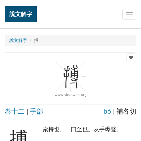
說文解字
Togg
navig
說文解字
搏
卷十二
|
手部
bó
| 補各切
索持也。一曰至也。从手尃聲。
搏