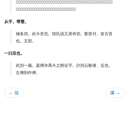
搏擊與𡩡取無二義。凡搏擊者未有不乘其虛怯、扼其要害者。猶執盜賊必得其巢穴也。本無二義
二音。至若考工記之搏埴、虞書之拊搏。此則？字之叚借。
从手。尃聲。
補各切。此今音也。陸氏說又房布切。劉音付。皆古音
也。五部。
一曰至也。
此別一義。葢搏亦爲今之附近字。許則云駙者、近也。
左傳則作傅。
← 捦
據 →