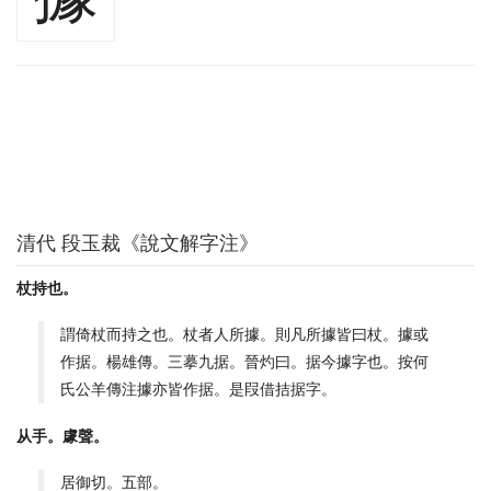
清代 段玉裁《說文解字注》
杖持也。
謂倚杖而持之也。杖者人所據。則凡所據皆曰杖。據或
作据。楊雄傳。三摹九据。晉灼曰。据今據字也。按何
氏公羊傳注據亦皆作据。是叚借拮据字。
从手。豦聲。
居御切。五部。