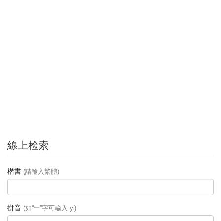
線上检索
楷書
(請輸入繁體)
拼音
(如“一”字可輸入 yi)