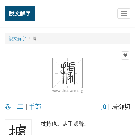
說文解字
Togg
navig
說文解字
據
卷十二
|
手部
jù
| 居御切
杖持也。从手豦聲。
據