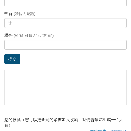
部首
(請輸入繁體)
構件
(如“禧”可輸入“示”或“喜”)
提交
您的收藏（您可以把查到的篆書加入收藏，我們會幫妳生成一張大
圖）