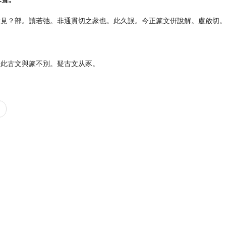
彖見？部。讀若弛。非通貫切之彖也。此久誤。今正篆文倂說解。盧啟切
按此古文與篆不別。疑古文从豕。