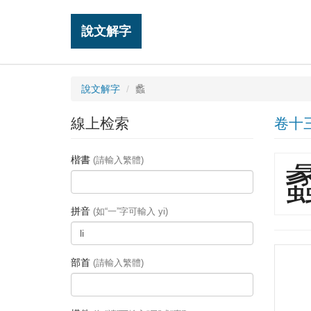
說文解字
說文解字
蠡
線上检索
卷十
楷書
(請輸入繁體)
拼音
(如“一”字可輸入 yi)
部首
(請輸入繁體)