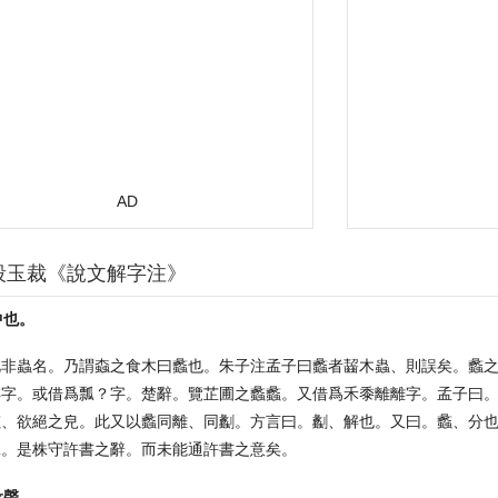
AD
段玉裁《說文解字注》
中也。
此非蟲名。乃謂螙之食木曰蠡也。朱子注孟子曰蠡者齧木蟲、則誤矣。蠡
蚌字。或借爲瓢？字。楚辭。覽芷圃之蠡蠡。又借爲禾黍離離字。孟子曰
蠡、欲絕之皃。此又以蠡同離、同劙。方言曰。劙、解也。又曰。蠡、分
絕。是株守許書之辭。而未能通許書之意矣。
彖聲。