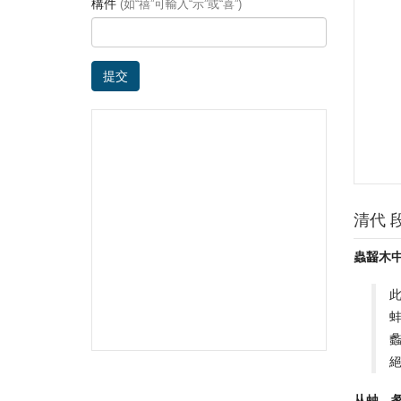
構件
(如“禧”可輸入“示”或“喜”)
提交
清代 
蟲齧木
从䖵。