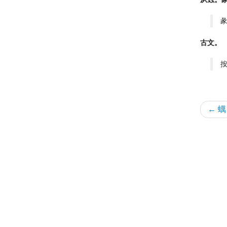
古文。
← 蠇