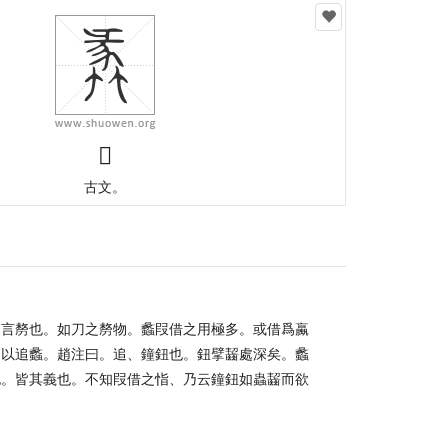
𥯵
古文。
之言剺也。如刀之剺物。蠡叚借之用極多。或借爲蠃
。以追蠡。趙注曰。追、鐘鈕也。鈕擘齧處深矣。蠡
也。皆其義也。不知叚借之恉、乃云鐘鈕如蟲齧而欲