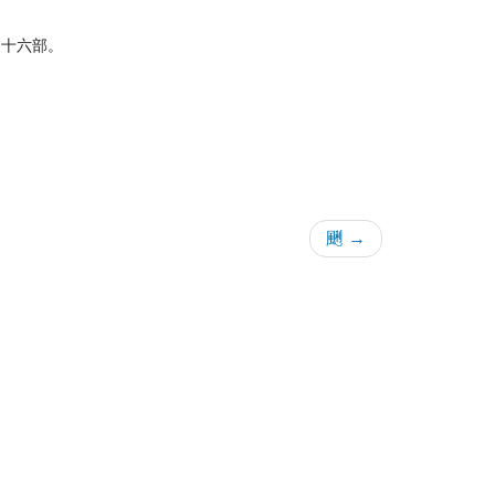
。十六部。
䬆 →