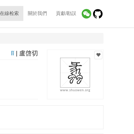
在線检索
關於我們
貢獻/勘誤
lǐ
| 盧啓切