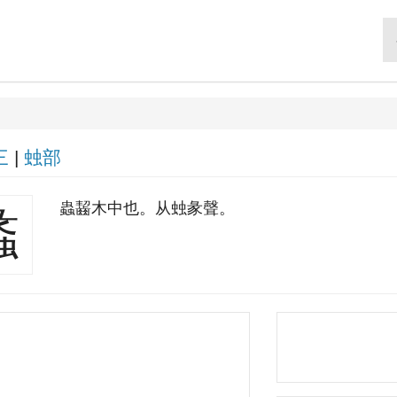
三
|
䖵部
蟲齧木中也。从䖵彖聲。
蠡