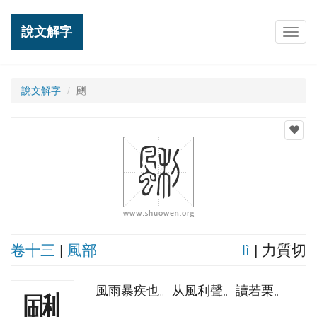
說文解字
Togg
navig
說文解字
䬆
卷十三
|
風部
lì
| 力質切
風雨暴疾也。从風利聲。讀若栗。
䬆