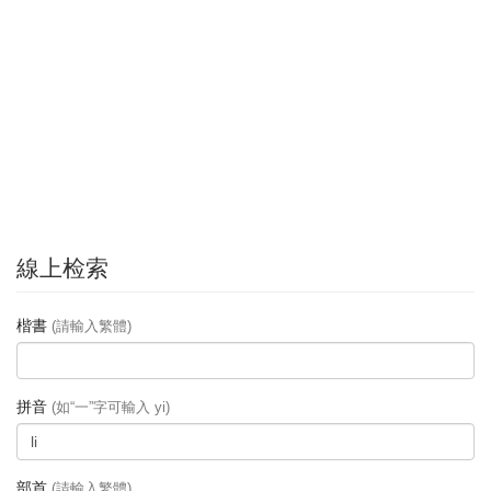
線上检索
楷書
(請輸入繁體)
拼音
(如“一”字可輸入 yi)
部首
(請輸入繁體)