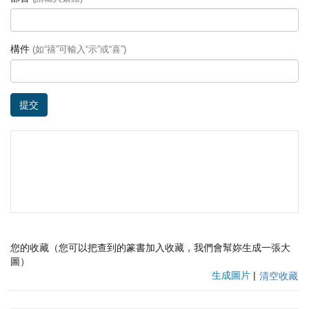
構件
(如“禧”可輸入“示”或“喜”)
提交
您的收藏（您可以把查到的篆書加入收藏，我們會幫妳生成一張大
圖）
生成圖片
|
清空收藏