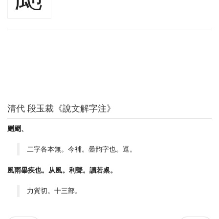
清代 段玉裁《說文解字注》
䬆颲、
二字各本無。今補。㬪韵字也。逗。
風雨曓疾也。从風。利聲。讀若㮚。
力質切。十三部。