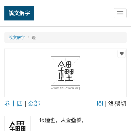
說文解字
Togg
navig
說文解字
鑸
卷十四
|
金部
lěi
| 洛猥切
鍡鑸也。从金壘聲。
鑸