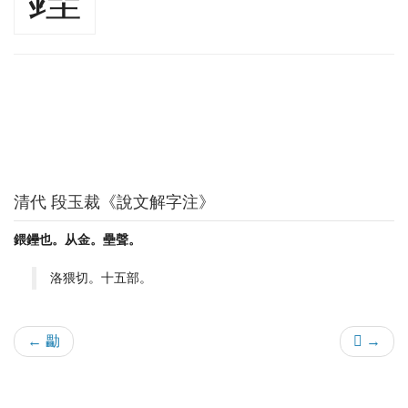
清代 段玉裁《說文解字注》
鍡鑸也。从金。壘聲。
洛猥切。十五部。
← 㔣
𨻌 →