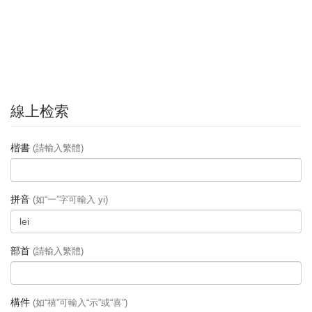
線上检索
楷書
(請輸入繁體)
拼音
(如“一”字可輸入 yi)
部首
(請輸入繁體)
構件
(如“禧”可輸入“示”或“喜”)