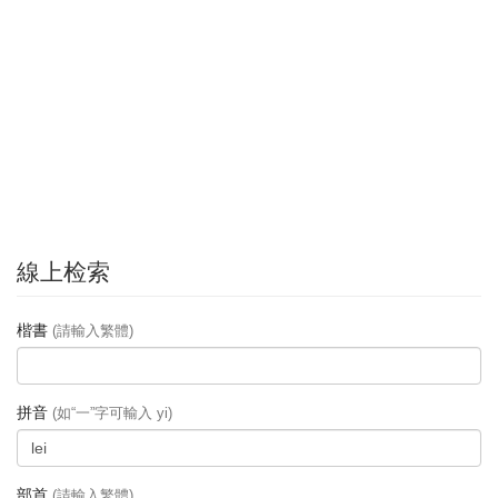
線上检索
楷書
(請輸入繁體)
拼音
(如“一”字可輸入 yi)
部首
(請輸入繁體)