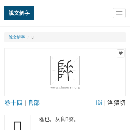
說文解字
Togg
navig
說文解字
𨻌
卷十四
|
𨸏部
lěi
| 洛猥切
磊也。从𨸏𠂹聲。
𨻌