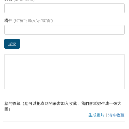
構件
(如“禧”可輸入“示”或“喜”)
提交
您的收藏（您可以把查到的篆書加入收藏，我們會幫妳生成一張大
圖）
生成圖片
|
清空收藏