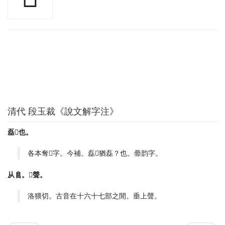
清代 段玉裁《說文解字注》
磊𨻌也。
各本奪𨻌字。今補。磊𨻌猶磊？也。㬪韵字。
从𨸏。𠂹聲。
洛猥切。古音在十六十七部之閒。垂上聲。