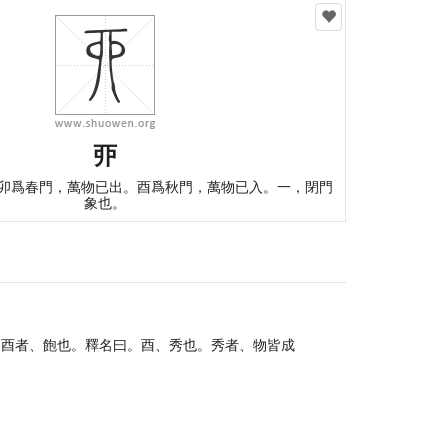
丣
卯爲春門，萬物已出。酉爲秋門，萬物已入。一，閉門
象也。
。酉者、飽也。釋名曰。酉、秀也。秀者、物皆成