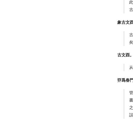
象古文
古文酉
从
丣爲春門
誤