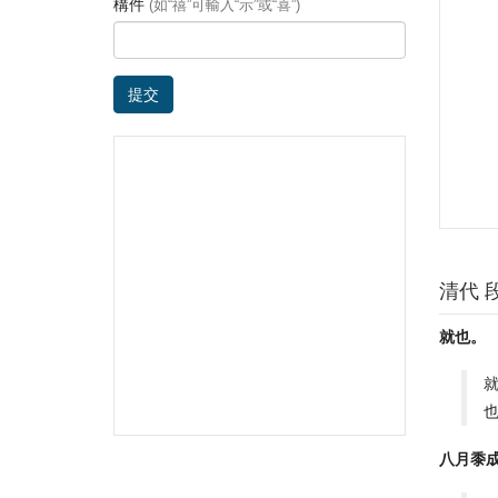
構件
(如“禧”可輸入“示”或“喜”)
提交
清代 
就也。
八月黍