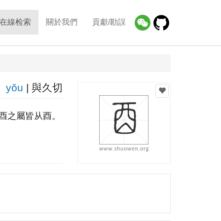
在線检索
關於我們
貢獻/勘誤
yǒu
| 與久切
酉之屬皆从酉。