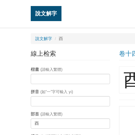
說文解字
說文解字
酉
線上检索
卷十
楷書
(請輸入繁體)
拼音
(如“一”字可輸入 yi)
部首
(請輸入繁體)