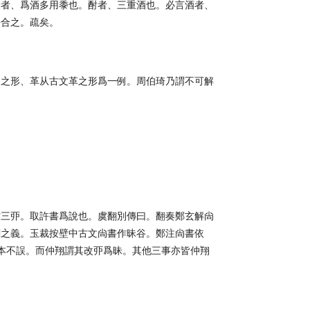
禾者、爲酒多用黍也。酎者、三重酒也。必言酒者、
許合之。疏矣。
民之形、革从古文革之形爲一例。周伯琦乃謂不可解
作三丣。取許書爲說也。虞翻別傳曰。翻奏鄭玄解尙
闕之義。玉裁按壁中古文尙書作昧谷。鄭注尙書依
鄭本不誤。而仲翔謂其改丣爲昧。其他三事亦皆仲翔