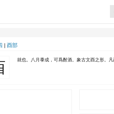
四
|
酉部
就也。八月黍成，可爲酎酒。象古文酉之形。凡
酉