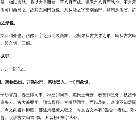
此舉一物以言就。黍以大暑而穜。至八月而成。猶禾之八月而孰也。不言
古酒可用酉爲之。故其義同曰就也。凡从酒之字當別酒部。解曰从酒省。
酉之形也。
古文酉謂丣也。仿佛丣字之形而製酉篆。此與弟从古文弟之形、民从古文
矣。與久切。三部。
。从戼。
戼、一以𨳰之。
。萬物巳出。丣爲秋門。萬物巳入。一𨳰門象也。
管子幼官篇。春三卯同事。秋三卯同事。惠氏士奇云。春當作三丣。秋當
書違失云。古大篆丣字、讀當爲桺。古桺丣同字。而以爲昧。甚違不知葢
之。今文尙書作桺穀。鄭注周禮縫人取之。今文古文本有𣃔難合一者也。
會。說詳古文尙書𢰅異。凡畱桺𦕼劉字从丣。