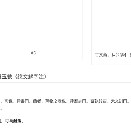
AD
古文酉。从卯
[
戼
]
，
段玉裁《說文解字注》
就、高也。律書曰。酉者、萬物之老也。律曆志曰。畱孰於酉。天文訓曰
也。
成。可爲酎酒。