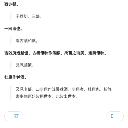
酉亦聲。
子酉切。三部。
一曰造也。
造古讀如就。
吉凶所造起也。古者儀狄作酒醪。禹嘗之而美。遂疏儀狄。
見戰國策。
杜康作秫酒。
又見巾部。曰少康作箕帚秫酒。少康者、杜康也。按許
書事物原始皆用世本。此皆出世本。
← 酉
𨢊 →