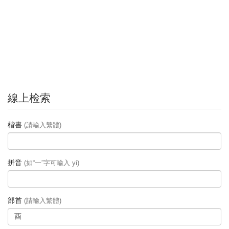
線上检索
楷書
(請輸入繁體)
拼音
(如“一”字可輸入 yi)
部首
(請輸入繁體)