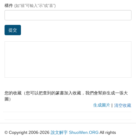
構件
(如“禧”可輸入“示”或“喜”)
提交
您的收藏（您可以把查到的篆書加入收藏，我們會幫妳生成一張大
圖）
生成圖片
|
清空收藏
© Copyright 2006-2026
說文解字
ShuoWen.ORG
All rights