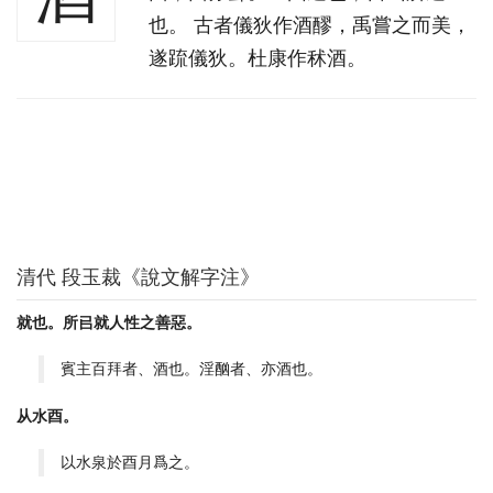
也。 古者儀狄作酒醪，禹嘗之而美，
遂䟽儀狄。杜康作秫酒。
清代 段玉裁《說文解字注》
就也。所㠯就人性之善惡。
賓主百拜者、酒也。淫酗者、亦酒也。
从水酉。
以水泉於酉月爲之。