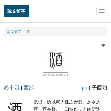
說文解字
Togg
navig
說文解字
酒
卷十四
|
酉部
jiǔ
| 子酉切
就也，所以就人性之善惡。从水从
酒
酉，酉亦聲。一曰造也，吉凶所造