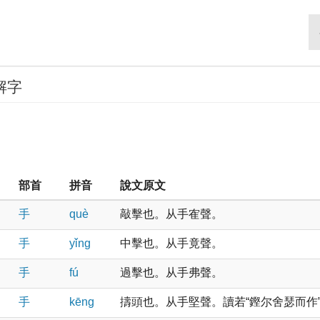
解字
部首
拼音
說文原文
手
què
敲擊也。从手隺聲。
手
yǐnɡ
中擊也。从手竟聲。
手
fú
過擊也。从手弗聲。
手
kēnɡ
擣頭也。从手堅聲。讀若“鏗尔舍瑟而作