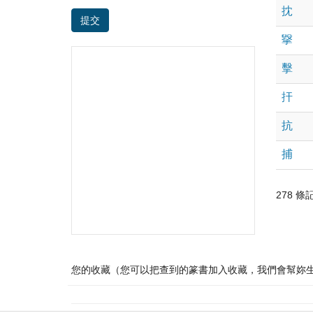
抌
提交
㩓
擊
扞
抗
捕
278 條記錄
您的收藏（您可以把查到的篆書加入收藏，我們會幫妳