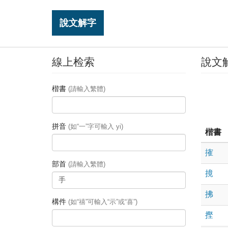
說文解字
線上检索
說文
楷書
(請輸入繁體)
拼音
(如“一”字可輸入 yi)
楷書
搉
部首
(請輸入繁體)
摬
拂
構件
(如“禧”可輸入“示”或“喜”)
摼