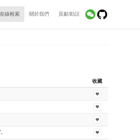
在線检索
關於我們
貢獻/勘誤
收藏
”。