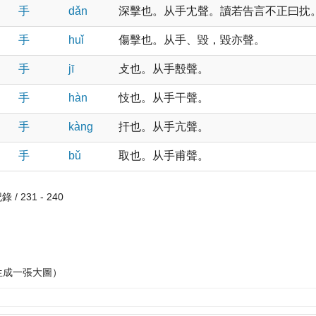
手
dǎn
深擊也。从手冘聲。讀若告言不正曰抌
手
huǐ
傷擊也。从手、毀，毀亦聲。
手
jī
攴也。从手毄聲。
手
hàn
忮也。从手干聲。
手
kànɡ
扞也。从手亢聲。
手
bǔ
取也。从手甫聲。
 / 231 - 240
生成一張大圖）