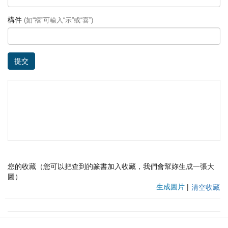
構件
(如“禧”可輸入“示”或“喜”)
提交
您的收藏（您可以把查到的篆書加入收藏，我們會幫妳生成一張大
圖）
生成圖片
|
清空收藏