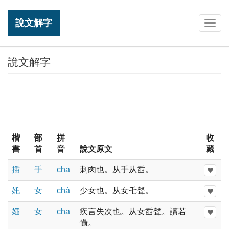
說文解字
Togg
navig
說文解字
楷
部
拼
收
書
首
音
說文原文
藏
插
手
chā
刺肉也。从手从臿。
奼
女
chà
少女也。从女乇聲。
㛼
女
chā
疾言失次也。从女臿聲。讀若
懾。