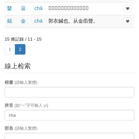
疀
甾
chā
𣂀也，古田器也。从甾疌聲。
鍤
金
chā
郭衣鍼也。从金臿聲。
15 條記錄 / 11 - 15
1
2
線上检索
楷書
(請輸入繁體)
拼音
(如“一”字可輸入 yi)
部首
(請輸入繁體)