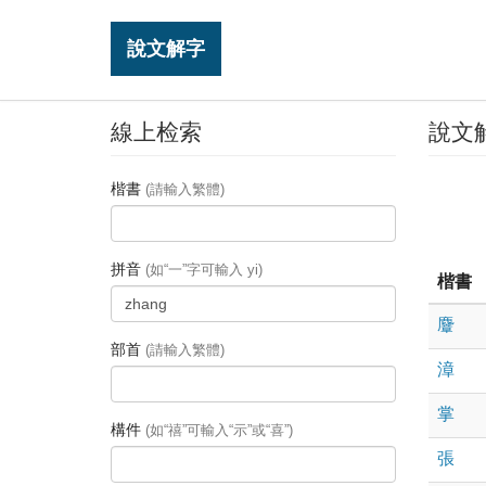
說文解字
線上检索
說文
楷書
(請輸入繁體)
拼音
(如“一”字可輸入 yi)
楷書
麞
部首
(請輸入繁體)
漳
掌
構件
(如“禧”可輸入“示”或“喜”)
張