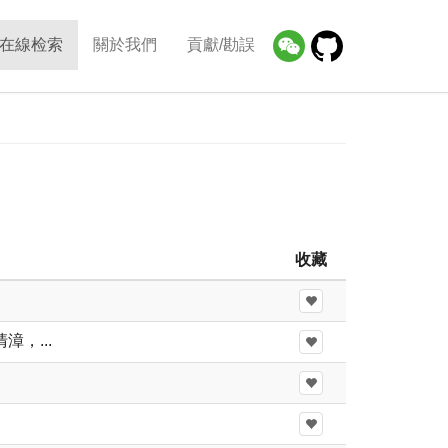
在線检索
關於我們
貢獻/勘誤
收藏
，...