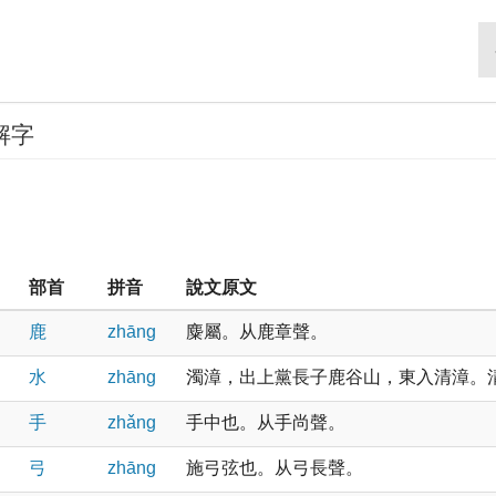
解字
部首
拼音
說文原文
鹿
zhānɡ
麋屬。从鹿章聲。
水
zhānɡ
濁漳，出上黨長子鹿谷山，東入清漳。清漳
手
zhǎnɡ
手中也。从手尚聲。
弓
zhānɡ
施弓弦也。从弓長聲。