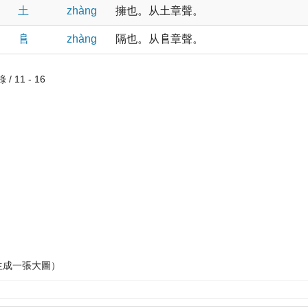
土
zhànɡ
擁也。从土章聲。
𨸏
zhànɡ
隔也。从𨸏章聲。
/ 11 - 16
生成一張大圖）