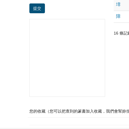
墇
提交
障
16 條記錄 
您的收藏（您可以把查到的篆書加入收藏，我們會幫妳