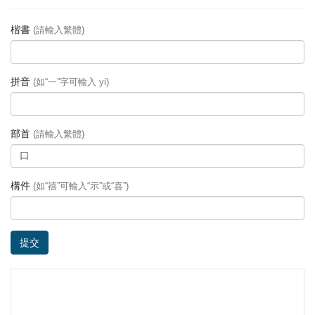
楷書
(請輸入繁體)
拼音
(如“一”字可輸入 yi)
部首
(請輸入繁體)
構件
(如“禧”可輸入“示”或“喜”)
提交