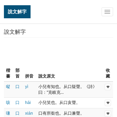
說文解字
Togg
navig
說文解字
楷
部
收
書
首
拼音
說文原文
藏
㘈
口
yì
小兒有知也。从口疑聲。《詩》
曰：“克岐克...
咳
口
hái
小兒笑也。从口亥聲。
嗛
口
xián
口有所銜也。从口兼聲。