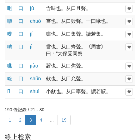
咀
口
jǔ
含味也。从口且聲。
啜
口
chuò
嘗也。从口叕聲。一曰喙也。
㗱
口
jí
噍也。从口集聲。讀若集。
嚌
口
jì
嘗也。从口齊聲。《周書》
曰：“大保受同祭...
噍
口
jiào
齧也。从口焦聲。
吮
口
shǔn
欶也。从口允聲。
𠻜
口
shuì
小㱃也。从口率聲。讀若㕞。
190 條記錄 / 21 - 30
1
2
3
4
...
19
線上检索