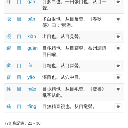
盰
目
ɡàn
目多白也。一曰張目也。从目干
聲。
眅
目
pān
多白眼也。从目反聲。《春秋
傳》曰：“鄭游...
睍
目
xiàn
出目也。从目見聲。
矔
目
ɡuàn
目多精也。从目雚聲。益州謂瞋
目曰矔。
瞵
目
lín
目精也。从目粦聲。
窅
目
yǎo
深目也。从穴中目。
眊
目
mào
目少精也。从目毛聲。《虞書》
耄字从此。
矘
目
tǎnɡ
目無精直視也。从目黨聲。
770 條記錄 / 21 - 30