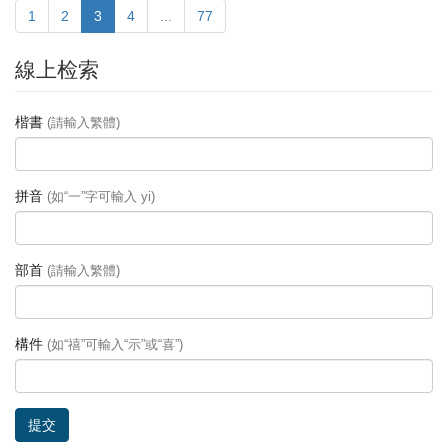
1
2
3
4
...
77
線上检索
楷書
(請輸入繁體)
拼音
(如“一”字可輸入 yi)
部首
(請輸入繁體)
構件
(如“禧”可輸入“示”或“喜”)
提交