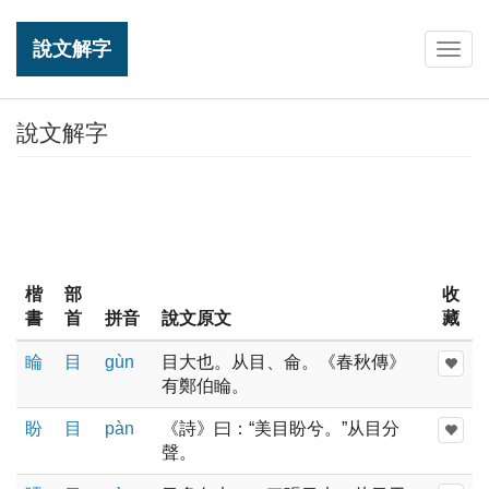
說文解字
Togg
navig
說文解字
楷
部
收
書
首
拼音
說文原文
藏
睔
目
ɡùn
目大也。从目、侖。《春秋傳》
有鄭伯睔。
盼
目
pàn
《詩》曰：“美目盼兮。”从目分
聲。