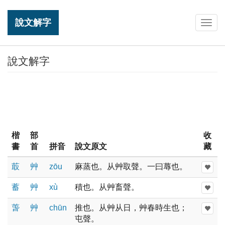
說文解字
Togg
navig
說文解字
楷
部
收
書
首
拼音
說文原文
藏
菆
艸
zōu
麻蒸也。从艸取聲。一曰蓐也。
蓄
艸
xù
積也。从艸畜聲。
萅
艸
chūn
推也。从艸从日，艸春時生也；
屯聲。