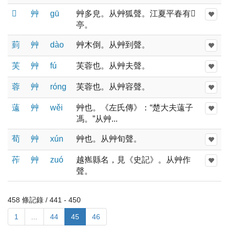
𦱄
艸
ɡū
艸多皃。从艸狐聲。江夏平春有𦱄
亭。
菿
艸
dào
艸木倒。从艸到聲。
芙
艸
fú
芙蓉也。从艸夫聲。
蓉
艸
rónɡ
芙蓉也。从艸容聲。
薳
艸
wěi
艸也。《左氏傳》：“楚大夫薳子
馮。”从艸...
荀
艸
xún
艸也。从艸旬聲。
莋
艸
zuó
越嶲縣名，見《史記》。从艸作
聲。
458 條記錄 / 441 - 450
1
...
44
45
46