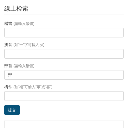
線上检索
楷書
(請輸入繁體)
拼音
(如“一”字可輸入 yi)
部首
(請輸入繁體)
構件
(如“禧”可輸入“示”或“喜”)
提交