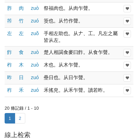
胙
肉
zuò
祭福肉也。从肉乍聲。
筰
竹
zuó
筊也。从竹作聲。
左
左
zuǒ
手相左助也。从𠂇、工。凡左之屬
皆从左。
飵
食
zuò
楚人相謁食麥曰飵。从食乍聲。
柞
木
zuò
木也。从木乍聲。
昨
日
zuó
壘日也。从日乍聲。
秨
禾
zuó
禾搖皃。从禾乍聲。讀若昨。
20 條記錄 / 1 - 10
1
2
線上检索