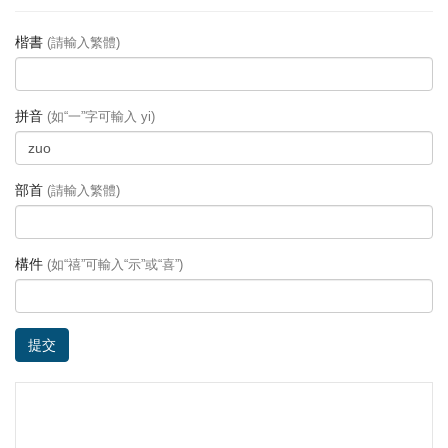
楷書
(請輸入繁體)
拼音
(如“一”字可輸入 yi)
部首
(請輸入繁體)
構件
(如“禧”可輸入“示”或“喜”)
提交