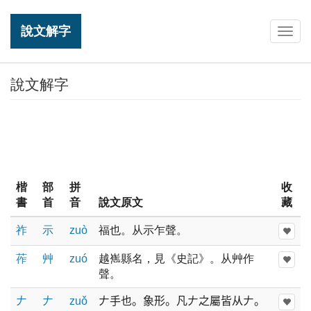
說文解字
Togg
navig
說文解字
楷
部
拼
收
書
首
音
說文原文
藏
祚
示
zuò
福也。从示乍聲。
莋
艸
zuó
越嶲縣名，見《史記》。从艸作
聲。
𠂇
𠂇
zuǒ
𠂇手也。象形。凡𠂇之屬皆从𠂇。