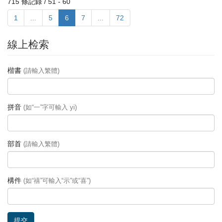
715 條記錄 / 51 - 60
1
...
5
6
7
...
72
線上检索
楷書
(請輸入繁體)
拼音
(如“一”字可輸入 yi)
部首
(請輸入繁體)
構件
(如“禧”可輸入“示”或“喜”)
提交