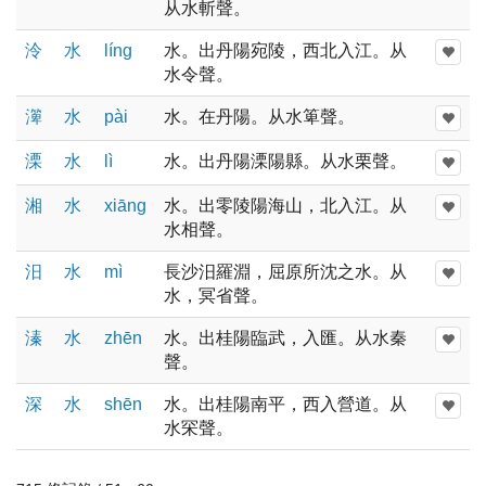
从水斬聲。
泠
水
línɡ
水。出丹陽宛陵，西北入江。从
水令聲。
㵺
水
pài
水。在丹陽。从水箄聲。
溧
水
lì
水。出丹陽溧陽縣。从水栗聲。
湘
水
xiānɡ
水。出零陵陽海山，北入江。从
水相聲。
汨
水
mì
長沙汨羅淵，屈原所沈之水。从
水，冥省聲。
溱
水
zhēn
水。出桂陽臨武，入匯。从水秦
聲。
深
水
shēn
水。出桂陽南平，西入營道。从
水罙聲。