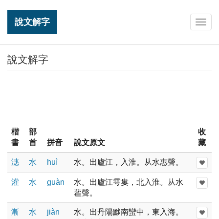
說文解字
Togg
navig
說文解字
楷
部
收
書
首
拼音
說文原文
藏
潓
水
huì
水。出廬江，入淮。从水惠聲。
灌
水
ɡuàn
水。出廬江雩婁，北入淮。从水
雚聲。
漸
水
jiàn
水。出丹陽黟南蠻中，東入海。