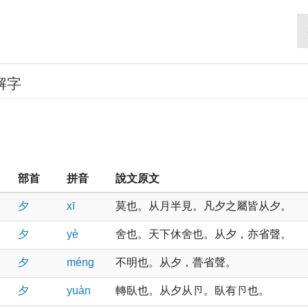
解字
部首
拼音
說文原文
夕
xī
莫也。从月半見。凡夕之屬皆从夕。
夕
yè
舍也。天下休舍也。从夕，亦省聲。
夕
ménɡ
不明也。从夕，瞢省聲。
夕
yuàn
轉臥也。从夕从卪。臥有卪也。