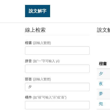
說文解字
線上检索
說文
楷書
(請輸入繁體)
拼音
(如“一”字可輸入 yi)
楷書
夕
部首
(請輸入繁體)
夜
夢
構件
(如“禧”可輸入“示”或“喜”)
夗