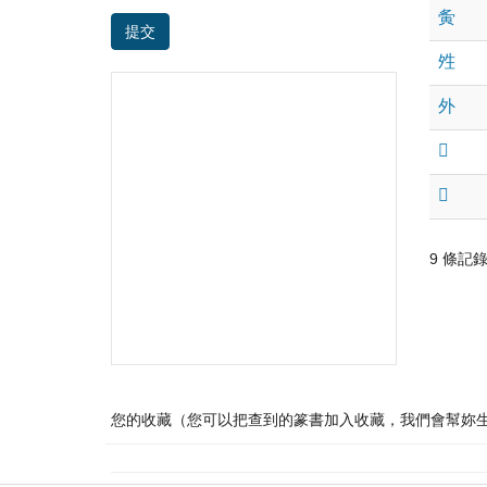
夤
提交
夝
外
𡖊
𡖶
9 條記錄 /
您的收藏（您可以把查到的篆書加入收藏，我們會幫妳