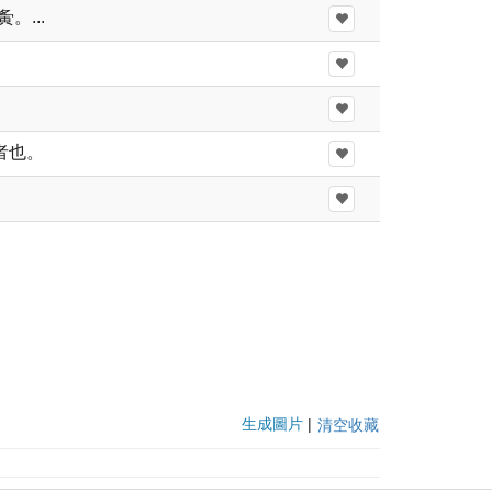
...
者也。
生成圖片
|
清空收藏