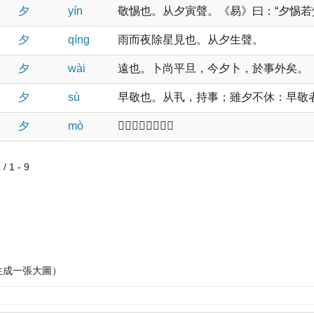
夕
yín
敬惕也。从夕寅聲。《易》曰：“夕惕若夤。
夕
qínɡ
雨而夜除星見也。从夕生聲。
夕
wài
遠也。卜尚平旦，今夕卜，於事外矣。
夕
sù
早敬也。从丮，持事；雖夕不休：早敬
夕
mò
𡧯也。从夕莫聲。
 1 - 9
生成一張大圖）