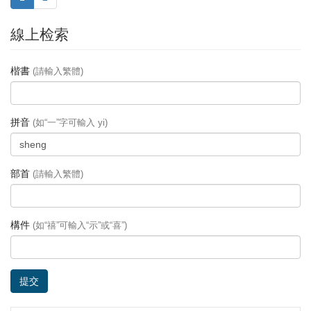
線上检索
楷書
(請輸入繁體)
拼音
(如“一”字可輸入 yi)
部首
(請輸入繁體)
構件
(如“禧”可輸入“示”或“喜”)
提交