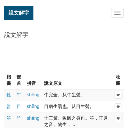
說文解字
Togg
navig
說文解字
楷
部
收
書
首
拼音
說文原文
藏
牲
牛
shēnɡ
牛完全。从牛生聲。
眚
目
shěnɡ
目病生翳也。从目生聲。
笙
竹
shēnɡ
十三簧。象鳳之身也。笙，正月
之音。物生，...