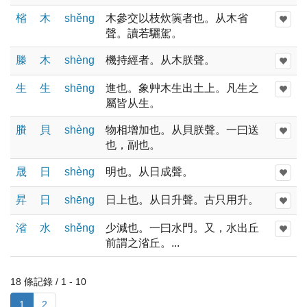
㮐
木
shěnɡ
木參交以枝炊䉛者也。从木省
聲。讀若驪駕。
榺
木
shènɡ
機持經者。从木朕聲。
生
生
shēnɡ
進也。象艸木生出土上。凡生之
屬皆从生。
賸
貝
shènɡ
物相增加也。从貝朕聲。一曰送
也，副也。
晟
日
shènɡ
明也。从日成聲。
昇
日
shēnɡ
日上也。从日升聲。古只用升。
渻
水
shěnɡ
少減也。一曰水門。又，水出丘
前謂之渻丘。...
18 條記錄 / 1 - 10
1
2