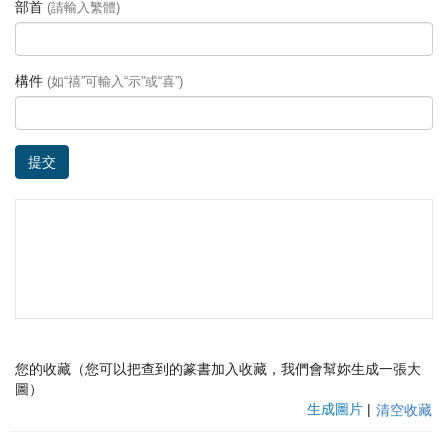
部首
(請輸入繁體)
構件
(如“禧”可輸入“示”或“喜”)
提交
您的收藏（您可以把查到的篆書加入收藏，我們會幫妳生成一張大
圖）
生成圖片
|
清空收藏