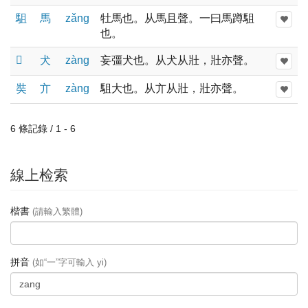
駔
馬
zǎnɡ
牡馬也。从馬且聲。一曰馬蹲駔
也。
𤞛
犬
zànɡ
妄彊犬也。从犬从壯，壯亦聲。
奘
亣
zànɡ
駔大也。从亣从壯，壯亦聲。
6 條記錄 / 1 - 6
線上检索
楷書
(請輸入繁體)
拼音
(如“一”字可輸入 yi)