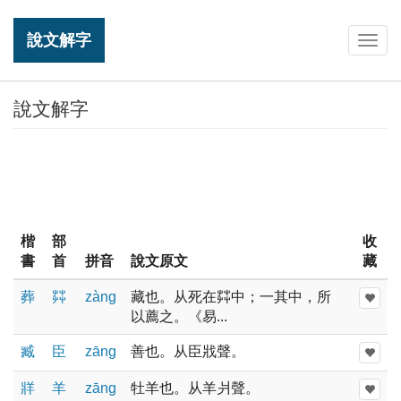
說文解字
Togg
navig
說文解字
楷
部
收
書
首
拼音
說文原文
藏
葬
茻
zànɡ
藏也。从死在茻中；一其中，所
以薦之。《易...
臧
臣
zānɡ
善也。从臣戕聲。
牂
羊
zānɡ
牡羊也。从羊爿聲。