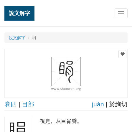
說文解字
Togg
navig
說文解字
睊
卷四
|
目部
juàn
| 於絢切
視皃。从目肙聲。
睊