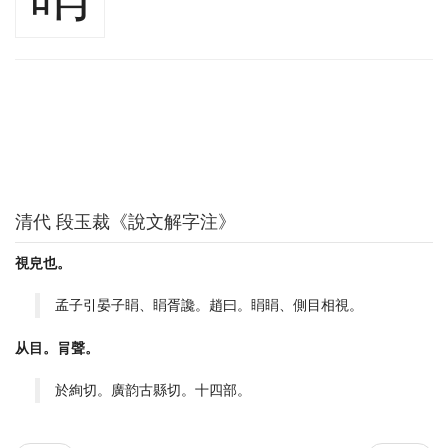
清代 段玉裁《說文解字注》
視皃也。
孟子引晏子睊、睊胥讒。趙曰。睊睊、側目相視。
从目。肙聲。
於絢切。廣韵古縣切。十四部。