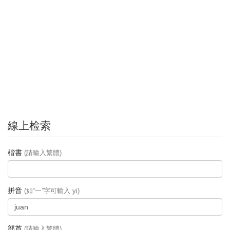
線上检索
楷書
(請輸入繁體)
拼音
(如“一”字可輸入 yi)
部首
(請輸入繁體)