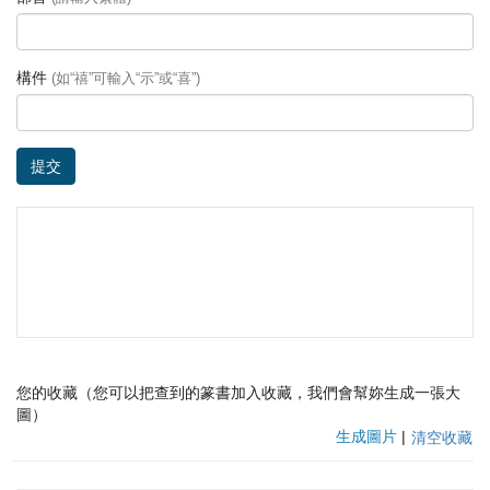
構件
(如“禧”可輸入“示”或“喜”)
提交
您的收藏（您可以把查到的篆書加入收藏，我們會幫妳生成一張大
圖）
生成圖片
|
清空收藏