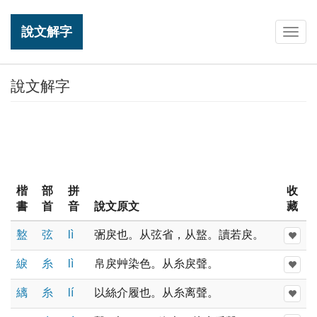
說文解字
Togg
navig
說文解字
楷
部
拼
收
書
首
音
說文原文
藏
盭
弦
lì
弻戾也。从弦省，从盩。讀若戾。
綟
糸
lì
帛戾艸染色。从糸戾聲。
縭
糸
lí
以絲介履也。从糸离聲。