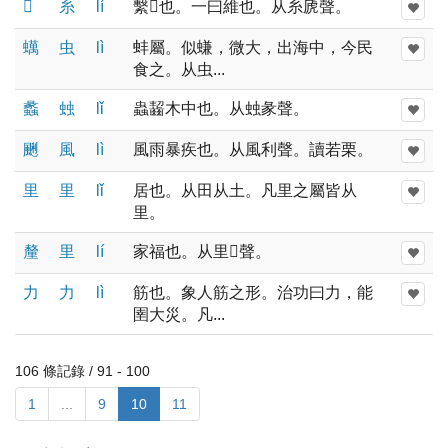
𦃇
糸
lí
繫𦃇也。一曰維也。从糸虒聲。
蠇
虫
lì
蚌屬。似螊，微大，出海中，今民
食之。从虫...
蠡
䖵
lǐ
蟲齧木中也。从䖵彖聲。
䬆
風
lì
風雨暴疾也。从風利聲。讀若栗。
里
里
lǐ
居也。从田从土。凡里之屬皆从
里。
釐
里
lí
家福也。从里𠩺聲。
力
力
lì
筋也。象人筋之形。治功曰力，能
圉大災。凡...
106 條記錄 / 91 - 100
1
...
9
10
11