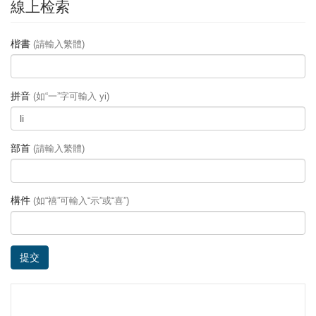
線上检索
楷書
(請輸入繁體)
拼音
(如“一”字可輸入 yi)
部首
(請輸入繁體)
構件
(如“禧”可輸入“示”或“喜”)
提交