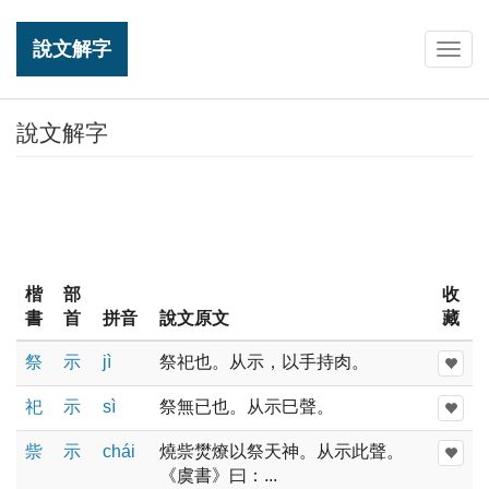
說文解字
Togg
navig
說文解字
楷
部
收
書
首
拼音
說文原文
藏
祭
示
jì
祭祀也。从示，以手持肉。
祀
示
sì
祭無已也。从示巳聲。
祡
示
chái
燒祡燓燎以祭天神。从示此聲。
《虞書》曰：...