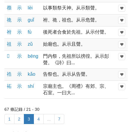
禷
示
lèi
以事類祭天神。从示類聲。
祪
示
ɡuǐ
祔、祪，祖也。从示危聲。
祔
示
fù
後死者合食於先祖。从示付聲。
祖
示
zǔ
始廟也。从示且聲。
𥛱
示
bēnɡ
門内祭，先祖所以徬徨。从示彭
聲。《詩》曰...
祰
示
kǎo
告祭也。从示从告聲。
祏
示
shí
宗廟主也。《周禮》有郊、宗、
石室。一曰大...
67 條記錄 / 21 - 30
1
2
3
4
...
7