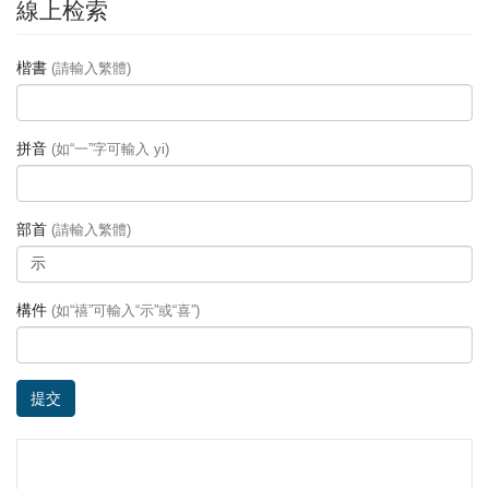
線上检索
楷書
(請輸入繁體)
拼音
(如“一”字可輸入 yi)
部首
(請輸入繁體)
構件
(如“禧”可輸入“示”或“喜”)
提交