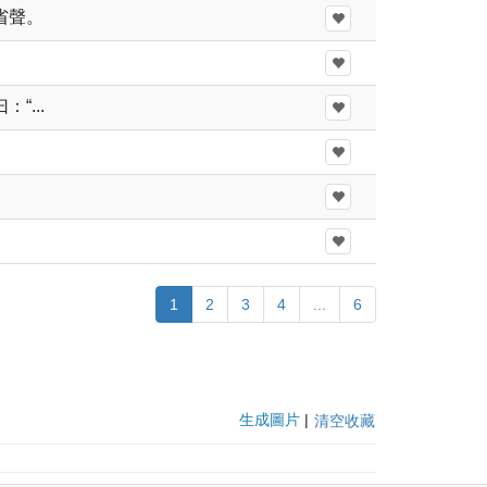
省聲。
...
1
2
3
4
...
6
生成圖片
|
清空收藏