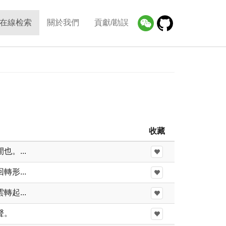
在線检索
關於我們
貢獻/勘誤
收藏
。...
形...
起...
聲。