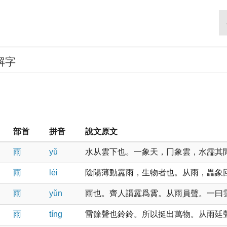
解字
部首
拼音
說文原文
雨
yǔ
水从雲下也。一象天，冂象雲，水霝其閒也
雨
léi
陰陽薄動靁雨，生物者也。从雨，畾象回轉
雨
yǔn
雨也。齊人謂靁爲霣。从雨員聲。一曰雲轉
雨
tínɡ
雷餘聲也鈴鈴。所以挺出萬物。从雨廷