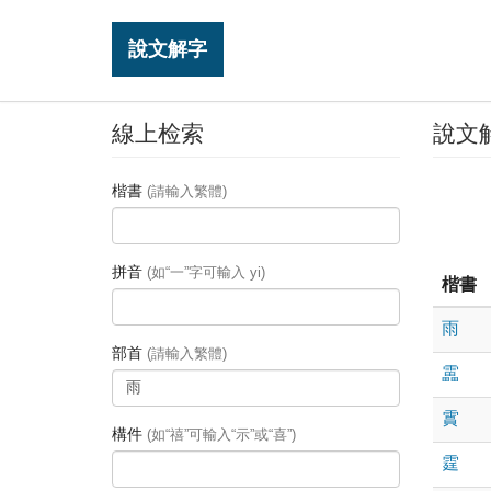
說文解字
線上检索
說文
楷書
(請輸入繁體)
拼音
(如“一”字可輸入 yi)
楷書
雨
部首
(請輸入繁體)
靁
霣
構件
(如“禧”可輸入“示”或“喜”)
霆