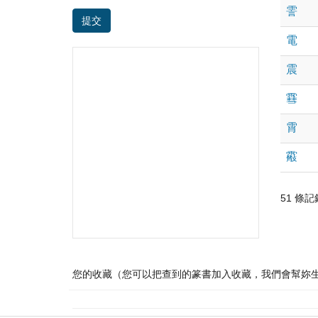
霅
提交
電
震
䨮
霄
䨷
51 條記錄 
您的收藏（您可以把查到的篆書加入收藏，我們會幫妳