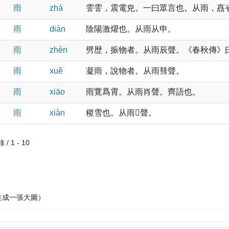
雨
zhá
霅霅，震電皃。一曰眾言也。从雨，譶
雨
diàn
陰陽激燿也。从雨从申。
雨
zhèn
劈歴，振物者。从雨辰聲。《春秋傳》曰：“
雨
xuě
凝雨，說物者。从雨彗聲。
雨
xiāo
雨䨘爲霄。从雨肖聲。齊語也。
雨
xiàn
稷雪也。从雨𢿱聲。
/ 1 - 10
生成一張大圖）