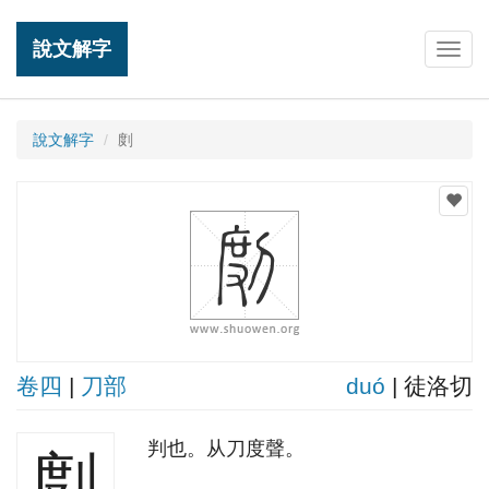
說文解字
Togg
navig
說文解字
剫
卷四
|
刀部
duó
| 徒洛切
判也。从刀度聲。
剫