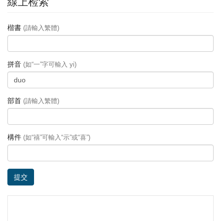
線上检索
楷書
(請輸入繁體)
拼音
(如“一”字可輸入 yi)
部首
(請輸入繁體)
構件
(如“禧”可輸入“示”或“喜”)
提交