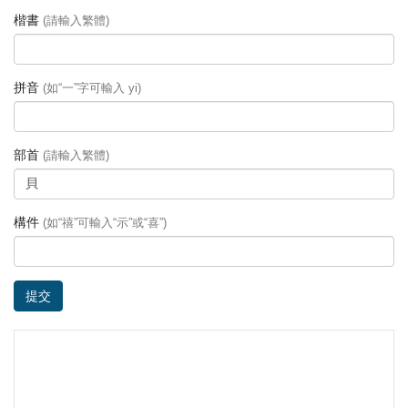
楷書
(請輸入繁體)
拼音
(如“一”字可輸入 yi)
部首
(請輸入繁體)
構件
(如“禧”可輸入“示”或“喜”)
提交