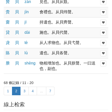
贊
貝
zàn
見也。从貝从兟。
賮
貝
jìn
會禮也。从貝纬聲。
齎
貝
jī
持遺也。从貝齊聲。
貸
貝
dài
施也。从貝代聲。
貣
貝
tè
从人求物也。从貝弋聲。
賂
貝
lù
遺也。从貝各聲。
賸
貝
shènɡ
物相增加也。从貝朕聲。一曰送
也，副也。
68 條記錄 / 11 - 20
1
2
3
4
...
7
線上检索