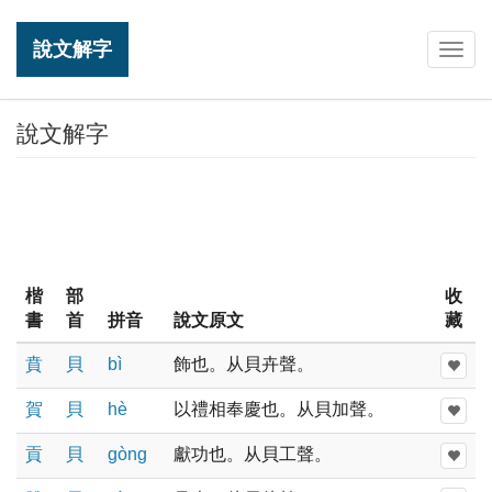
說文解字
Togg
navig
說文解字
楷
部
收
書
首
拼音
說文原文
藏
賁
貝
bì
飾也。从貝卉聲。
賀
貝
hè
以禮相奉慶也。从貝加聲。
貢
貝
ɡònɡ
獻功也。从貝工聲。