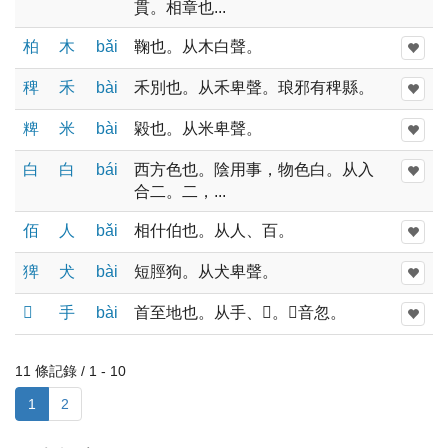
貫。相章也...
柏
木
bǎi
鞠也。从木白聲。
稗
禾
bài
禾別也。从禾卑聲。琅邪有稗縣。
粺
米
bài
毇也。从米卑聲。
白
白
bái
西方色也。陰用事，物色白。从入
合二。二，...
佰
人
bǎi
相什伯也。从人、百。
猈
犬
bài
短脛狗。从犬卑聲。
𢳎
手
bài
首至地也。从手、𠦪。𠦪音忽。
11 條記錄 / 1 - 10
1
2