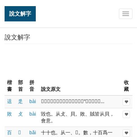
說文解字
Togg
navig
說文解字
楷
部
拼
收
書
首
音
說文原文
藏
䢙
辵
bài
𣀩也。从辵貝聲。《周書》曰：“我興受其䢙...
敗
攴
bài
毀也。从攴、貝。敗、賊皆从貝，
會意。
百
𪞶
bǎi
十十也。从一、𪞶。數，十百爲一