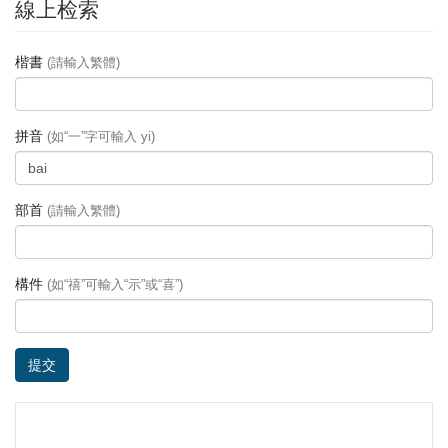
線上检索
楷書
(請輸入繁體)
拼音
(如“一”字可輸入 yi)
部首
(請輸入繁體)
構件
(如“禧”可輸入“示”或“喜”)
提交