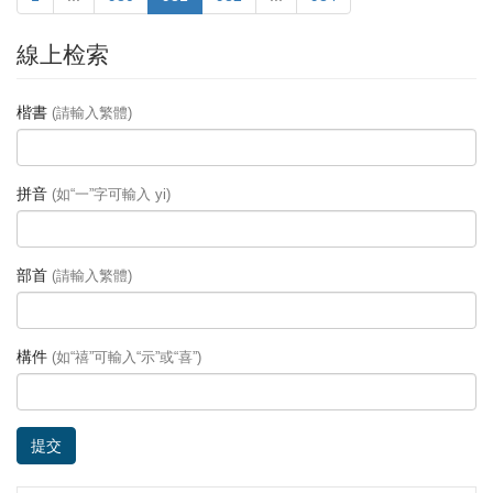
線上检索
楷書
(請輸入繁體)
拼音
(如“一”字可輸入 yi)
部首
(請輸入繁體)
構件
(如“禧”可輸入“示”或“喜”)
提交