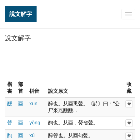
說文解字
Togg
navig
說文解字
楷
部
收
書
首
拼音
說文原文
藏
醺
酉
xūn
醉也。从酉熏聲。《詩》曰：“公
尸來燕醺醺...
醟
酉
yònɡ
䣱也。从酉，熒省聲。
䣱
酉
xù
醉醟也。从酉句聲。