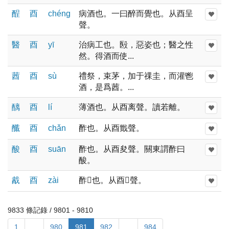
酲
酉
chénɡ
病酒也。一曰醉而覺也。从酉呈
聲。
醫
酉
yī
治病工也。殹，惡姿也；醫之性
然。得酒而使...
莤
酉
sù
禮祭，束茅，加于祼圭，而灌鬯
酒，是爲莤。...
醨
酉
lí
薄酒也。从酉离聲。讀若離。
䤘
酉
chǎn
酢也。从酉韱聲。
酸
酉
suān
酢也。从酉夋聲。關東謂酢曰
酸。
酨
酉
zài
酢𤖅也。从酉𢦔聲。
9833 條記錄 / 9801 - 9810
1
...
980
981
982
...
984